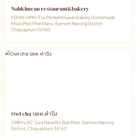
NahKhuean restaurant&bakery
FGHW+RMG ร้าน Ple NahKhuean Bakery Homemade
Khok Phet Phatthana, Bamnet Narong District,
Chaiyaphum 36160
Owl cha ปตท.คำปิง
CMRV+J47, Sura Narai Rd, Ban Phet, Bamnet Narong
District, Chaiyaphum 36160