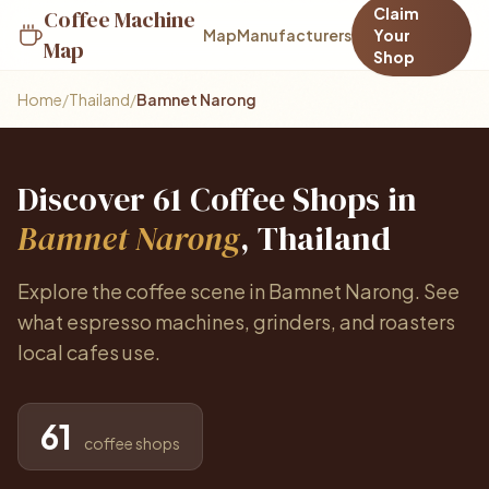
Claim
Coffee Machine
Map
Manufacturers
Your
Map
Shop
Home
/
Thailand
/
Bamnet Narong
Discover 61 Coffee Shops in
Bamnet Narong
, Thailand
Explore the coffee scene in Bamnet Narong. See
what espresso machines, grinders, and roasters
local cafes use.
61
coffee shops