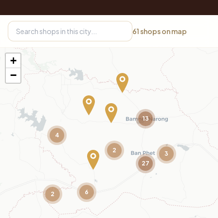
61
shops on map
+
−
13
4
2
3
27
6
2