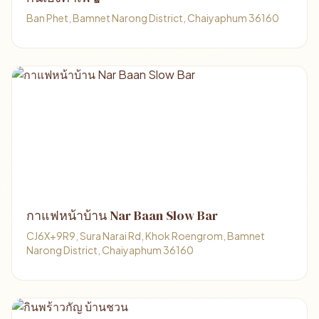
Ban Phet, Bamnet Narong District, Chaiyaphum 36160
กาแฟหน้าบ้าน Nar Baan Slow Bar
CJ6X+9R9, Sura Narai Rd, Khok Roengrom, Bamnet
Narong District, Chaiyaphum 36160