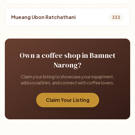
Mueang Ubon Ratchathani
333
Own a coffee shop in Bamnet
Narong?
Claim your listing to showcase your equipment,
add social links, and connect with coffee lovers.
Claim Your Listing