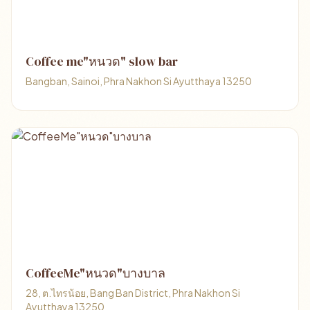
Coffee me"หนวด" slow bar
Bangban, Sainoi, Phra Nakhon Si Ayutthaya 13250
CoffeeMe"หนวด"บางบาล
28, ต.ไทรน้อย, Bang Ban District, Phra Nakhon Si
Ayutthaya 13250