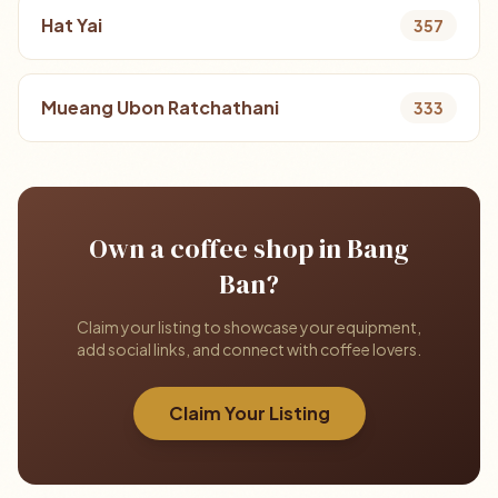
Hat Yai
357
Mueang Ubon Ratchathani
333
Own a coffee shop in Bang
Ban?
Claim your listing to showcase your equipment,
add social links, and connect with coffee lovers.
Claim Your Listing