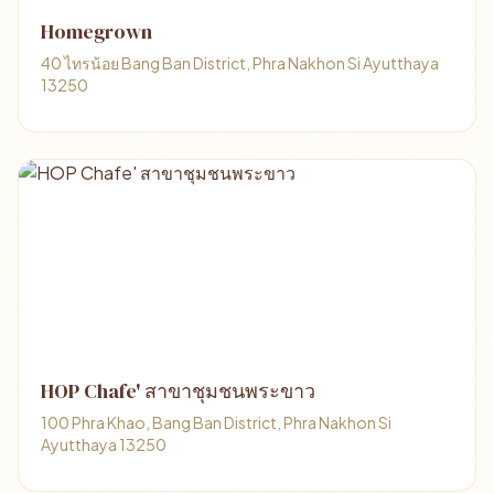
Homegrown
40 ไทรน้อย Bang Ban District, Phra Nakhon Si Ayutthaya
13250
HOP Chafe' สาขาชุมชนพระขาว
100 Phra Khao, Bang Ban District, Phra Nakhon Si
Ayutthaya 13250