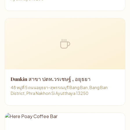
Dunkin สาขา ปตท.วรเชษฐ์ , อยุธยา
48 หมู่ที่ 5 ถนนอยุธยา-สุพรรณบุรี Bang Ban, Bang Ban
District, Phra Nakhon Si Ayutthaya 13250