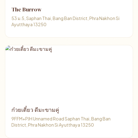
The Burrow
53 ม.5, Saphan Thai, Bang Ban District, Phra Nakhon Si
Ayutthaya 13250
ก๋วยเตี๋ยว ดีมะขามคู่
9FFM+PJH Unnamed Road Saphan Thai, Bang Ban
District, Phra Nakhon Si Ayutthaya 13250