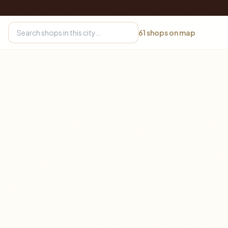
61
shops on map