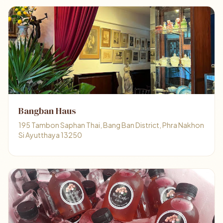
Bangban Haus
195 Tambon Saphan Thai, Bang Ban District, Phra Nakhon
Si Ayutthaya 13250