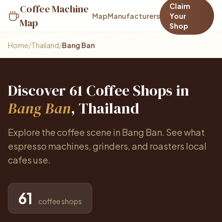
Claim
Coffee Machine
Map
Manufacturers
Your
Map
Shop
Home
/
Thailand
/
Bang Ban
Discover 61 Coffee Shops in
Bang Ban
, Thailand
Explore the coffee scene in Bang Ban. See what
espresso machines, grinders, and roasters local
cafes use.
61
coffee shops