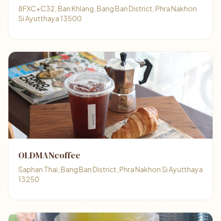
8FXC+C32, Ban Khlang, Bang Ban District, Phra Nakhon
Si Ayutthaya 13500
OLDMANcoffee
Saphan Thai, Bang Ban District, Phra Nakhon Si Ayutthaya
13250