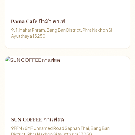
Pama Cafe ป๊าม๊า คาเฟ่
9, 1, Mahar Phram, Bang Ban District, Phra Nakhon Si
Ayutthaya 13250
SUN COFFEE กาแฟสด
9FFM+6MF Unnamed Road Saphan Thai, Bang Ban
District, Phra Nakhon Si Ayutthaya 13250