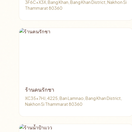
3F6C+X3X, Bang Khan, Bang Khan District, Nakhon Si
Thammarat 80360
ร้านคนรักชา
XC35+7HJ, 4225, Ban Lamnao, Bang Khan District,
Nakhon Si Thammarat 80360