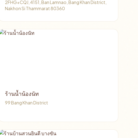
2FHG+CQJ, 4151, Ban Lamnao, Bang Khan District,
Nakhon Si Thammarat 80360
ร้านน้ำน้องนัท
99 Bang Khan District