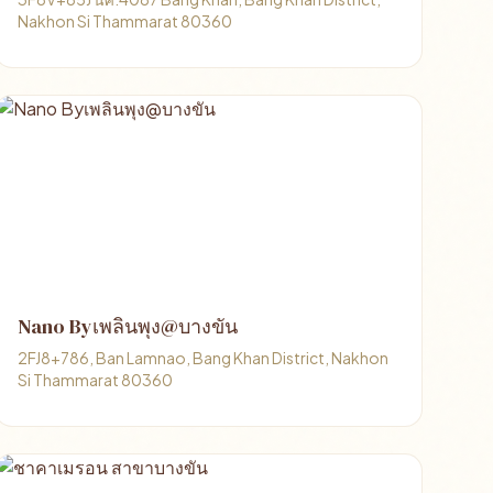
Nakhon Si Thammarat 80360
Nano Byเพลินพุง@บางขัน
2FJ8+786, Ban Lamnao, Bang Khan District, Nakhon
Si Thammarat 80360