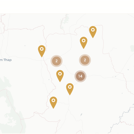
2
2
14