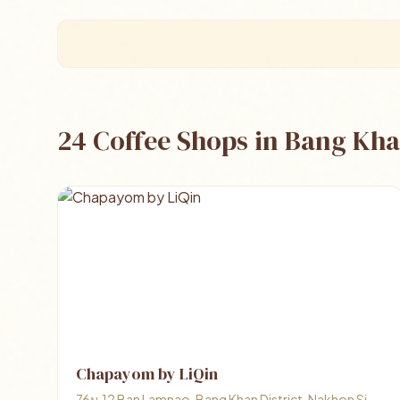
24 Coffee Shops in Bang Kh
Chapayom by LiQin
76ม.12 Ban Lamnao, Bang Khan District, Nakhon Si