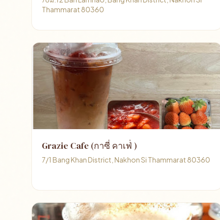
Thammarat 80360
Grazie Cafe (กาซี่ คาเฟ่่ )
7/1 Bang Khan District, Nakhon Si Thammarat 80360