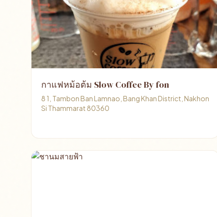
กาแฟหม้อต้ม Slow Coffee By fon
8 1, Tambon Ban Lamnao, Bang Khan District, Nakhon
Si Thammarat 80360