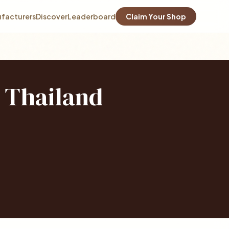
facturers
Discover
Leaderboard
Claim Your Shop
, Thailand