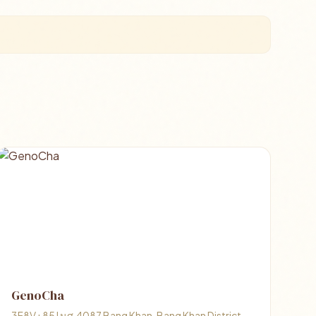
GenoCha
3F8V+85J นศ.4087 Bang Khan, Bang Khan District,