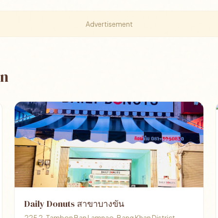
Advertisement
an
Daily Donuts สาขาบางขัน
225 2, Tambon Ban Lamnao, Bang Khan District,