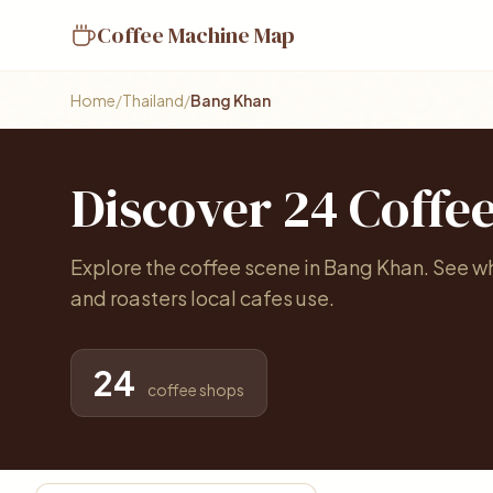
Coffee Machine Map
Home
/
Thailand
/
Bang Khan
Discover 24 Coffe
Explore the coffee scene in Bang Khan. See w
and roasters local cafes use.
24
coffee shops