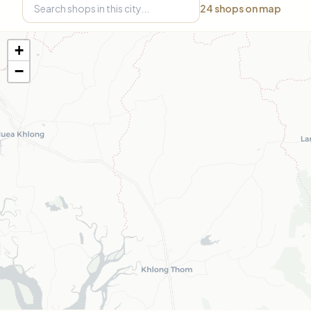
24
shops on map
+
−