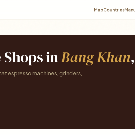
Map
Countries
Manu
e Shops in
Bang Khan
hat espresso machines, grinders,