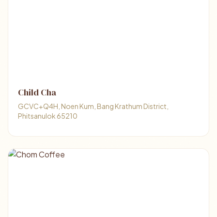
Child Cha
GCVC+Q4H, Noen Kum, Bang Krathum District,
Phitsanulok 65210