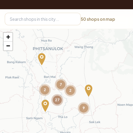
50
shops on map
+
−
7
2
2
27
9