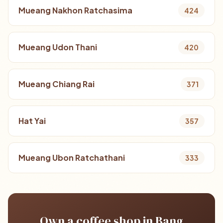
Mueang Nakhon Ratchasima
424
Mueang Udon Thani
420
Mueang Chiang Rai
371
Hat Yai
357
Mueang Ubon Ratchathani
333
Own a coffee shop in Bang