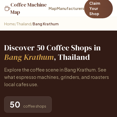
Claim
Coffee Machine
Map
Manufacturers
Your
Map
Shop
Home
/
Thailand
/
Bang Krathum
Discover 50 Coffee Shops in
Bang Krathum
, Thailand
Explore the coffee scene in Bang Krathum. See
what espresso machines, grinders, and roasters
local cafes use.
50
coffee shops