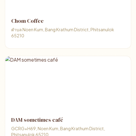
Chom Coffee
ตำบล Noen Kum, Bang Krathum District, Phitsanulok
65210
DAM sometimes café
GCRG+H69, Noen Kum, Bang Krathum District,
Phitsanulok 65210