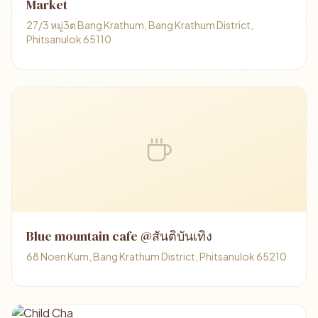
Market
27/3 หมู่3ต Bang Krathum, Bang Krathum District,
Phitsanulok 65110
Blue mountain cafe @สันติบันเทิง
68 Noen Kum, Bang Krathum District, Phitsanulok 65210