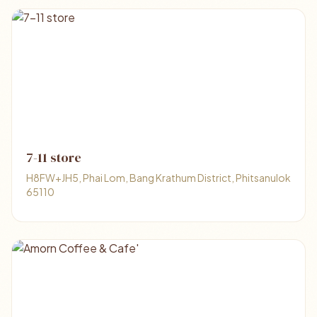
7-11 store
H8FW+JH5, Phai Lom, Bang Krathum District, Phitsanulok
65110