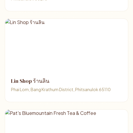
Lin Shop ร้านลิน
Phai Lom, Bang Krathum District, Phitsanulok 65110