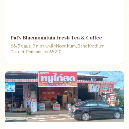
Pat's Bluemountain Fresh Tea & Coffee
68/3 ซอย ม.9 ต.สากเหล็ก Noen Kum, Bang Krathum
District, Phitsanulok 65210