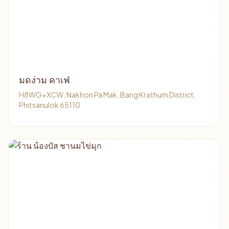
มดง่าม​ คาเฟ่
H8WG+XCW, Nakhon Pa Mak, Bang Krathum District,
Phitsanulok 65110