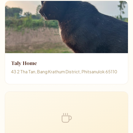
Taly Home
43 2 Tha Tan, Bang Krathum District, Phitsanulok 65110