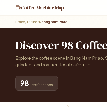
Coffee Machine Map
Home
/
Thailand
/
Bang Nam Priao
Discover 98 Coffe
Explore the coffee scene in Bang Nam Priao.
grinders, and roasters local cafes use.
98
coffee shops