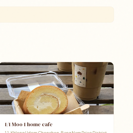
1/1 Moo 1 home cafe
1 1, Khlong Udom Chonchon, Bang Nam Priao District