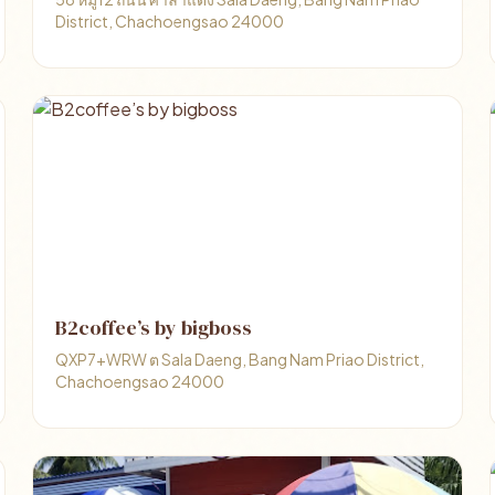
District, Chachoengsao 24000
B2coffee’s by bigboss ️
QXP7+WRW ต Sala Daeng, Bang Nam Priao District,
Chachoengsao 24000