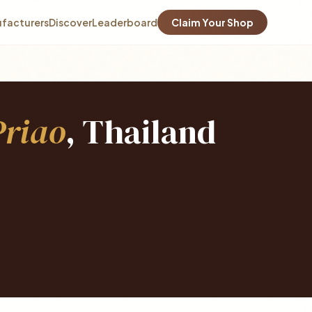
facturers
Discover
Leaderboard
Claim Your Shop
riao
, Thailand