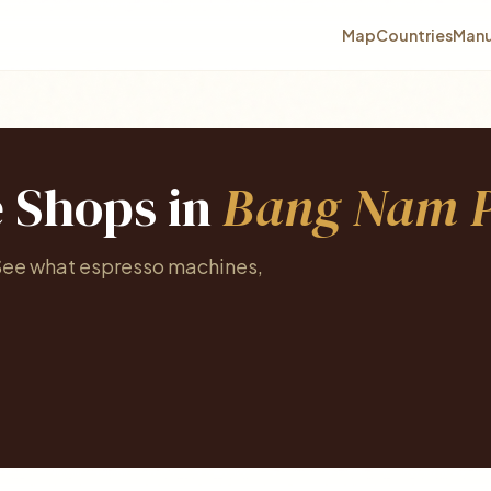
Map
Countries
Manu
e Shops in
Bang Nam P
 See what espresso machines,