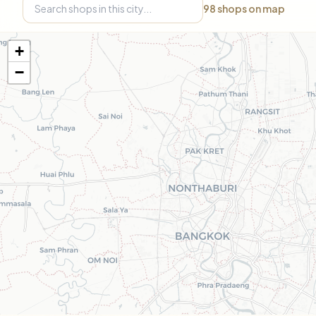
98
shops on map
+
−