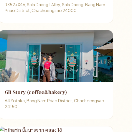
RX52+X4V, Sala Daeng 1 Alley, Sala Daeng, Bang Nam
Priao District, Chachoengsao 24000
GB Story (coffee&bakery)
64 Yotaka, Bang Nam Priao District, Chachoengsao
24150