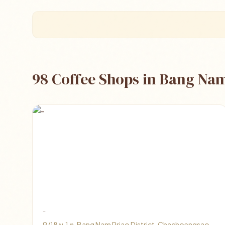
98 Coffee Shops in Bang Na
-
9/18 ม.1 ต, Bang Nam Priao District, Chachoengsao