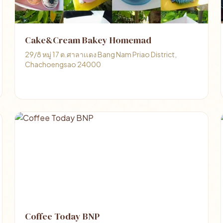
Cake&Cream Bakey Homemad
29/8 หมู่ 17 ต.ศาลาเเดง Bang Nam Priao District,
Chachoengsao 24000
Coffee Today BNP