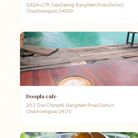
QXQ4+27R, Sala Daeng, Bang Nam Priao District,
Chachoengsao 24000
Doopla cafe
20 3, Don Chimphli, Bang Nam Priao District,
Chachoengsao 24170