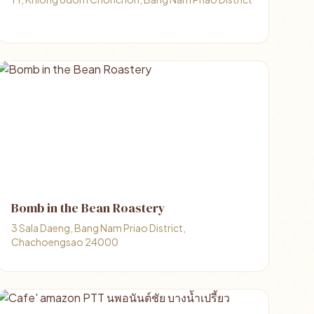
Bomb in the Bean Roastery
3 Sala Daeng, Bang Nam Priao District,
Chachoengsao 24000