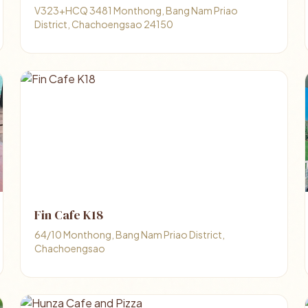
V323+HCQ 3481 Monthong, Bang Nam Priao
District, Chachoengsao 24150
Fin Cafe K18
64/10 Monthong, Bang Nam Priao District,
Chachoengsao