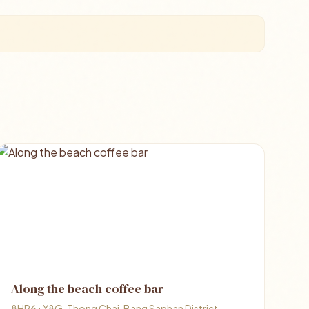
Along the​ beach coffee bar
8HP6+X8G, Thong Chai, Bang Saphan District,