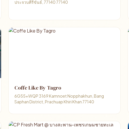
ประจวบคีรีขันธ์, 77140 77140
Coffe Like By Tagro
6G55+WQP 3169 Kamnoet Nopphakhun, Bang
Saphan District, Prachuap Khiri Khan 77140