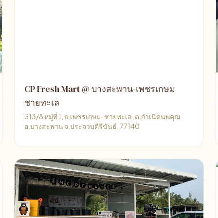
CP Fresh Mart @ บางสะพาน-เพชรเกษม
ชายทะเล
313/8 หมู่ที่ 1, ถ.เพชรเกษม-ชายทะเล, ต.กำเนิดนพคุณ
อ.บางสะพาน จ.ประจวบคีรีขันธ์, 77140