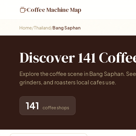
Coffee Machine Map
Home
/
Thailand
/
Bang Saphan
Discover 141 Coffe
Explore the coffee scene in Bang Saphan. Se
grinders, and roasters local cafes use.
141
coffee shops