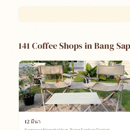
141 Coffee Shops in Bang Sa
12 มีนา
Kamnoet Nopphakhun, Bang Saphan District,