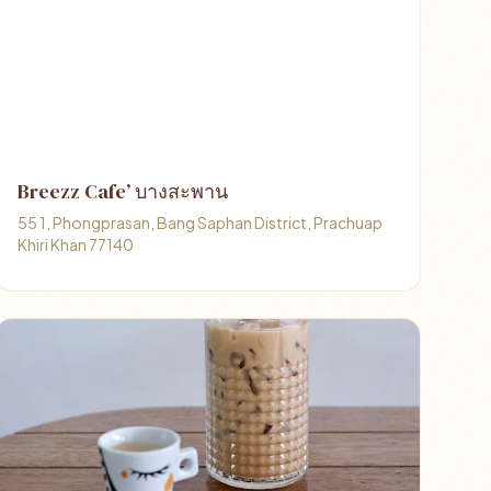
Breezz Cafe’ บางสะพาน
55 1, Phongprasan, Bang Saphan District, Prachuap
Khiri Khan 77140