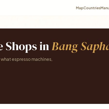
Map
Countries
Manu
e Shops in
Bang Saph
e what espresso machines,