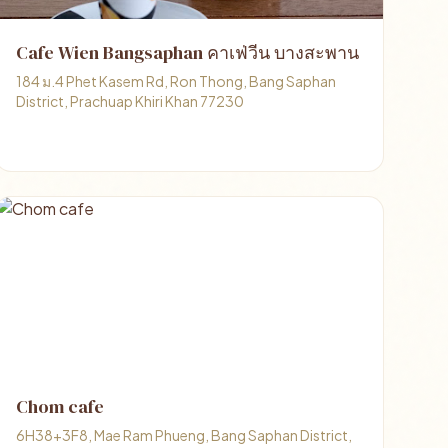
Cafe Wien Bangsaphan คาเฟ่วีน บางสะพาน
184 ม.4 Phet Kasem Rd, Ron Thong, Bang Saphan
District, Prachuap Khiri Khan 77230
Chom cafe
6H38+3F8, Mae Ram Phueng, Bang Saphan District,