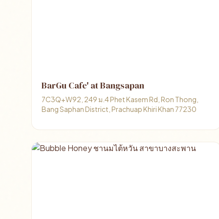
BarGu Cafe' at Bangsapan
7C3Q+W92, 249 ม.4 Phet Kasem Rd, Ron Thong,
Bang Saphan District, Prachuap Khiri Khan 77230