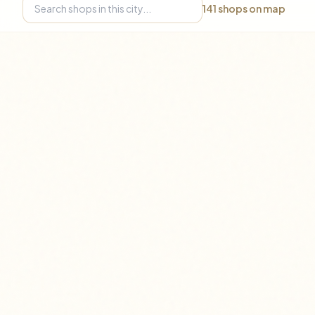
141
shops on map