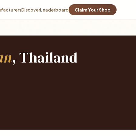
facturers
Discover
Leaderboard
Claim Your Shop
an
, Thailand