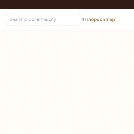
41
shops on map