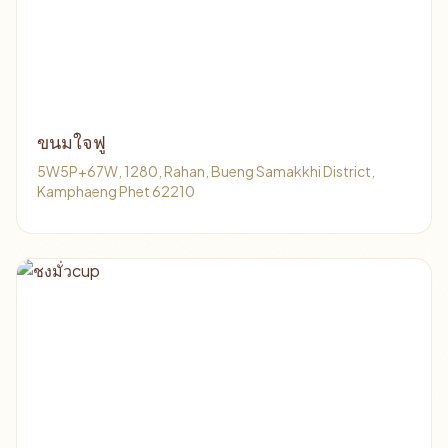
ขนมใจฟู
5W5P+67W, 1280, Rahan, Bueng Samakkhi District,
Kamphaeng Phet 62210