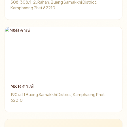
308, 308/1, 2, Rahan, Bueng Samakkhi District,
Kamphaeng Phet 62210
N&B คาเฟ่
190 ม.11 Bueng Samakkhi District, Kamphaeng Phet
62210