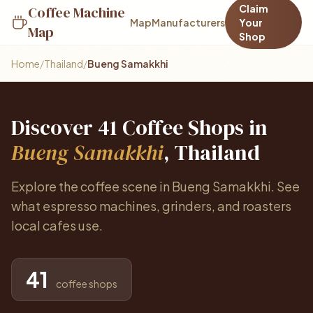
Claim
Coffee Machine
Map
Manufacturers
Your
Map
Shop
Home
/
Thailand
/
Bueng Samakkhi
Discover 41 Coffee Shops in
Bueng Samakkhi
, Thailand
Explore the coffee scene in Bueng Samakkhi. See
what espresso machines, grinders, and roasters
local cafes use.
41
coffee shops