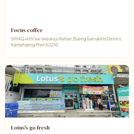
Focus coffee
5W4Q+HJV ตลาดทุ่งสนุ่น Rahan, Bueng Samakkhi District,
Kamphaeng Phet 62210
Lotus's go fresh