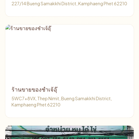
227/14 Bueng Samakkhi District, Kamphaeng Phet 62210
ร้านขายของชำเจ้อุ๊
5WC7+8VX, Thep Nimit, Bueng Samakkhi District,
Kamphaeng Phet 62210