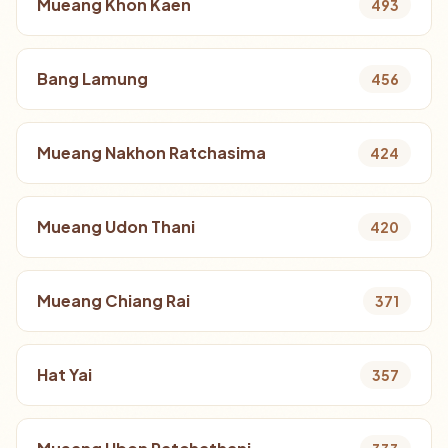
Mueang Khon Kaen
493
Bang Lamung
456
Mueang Nakhon Ratchasima
424
Mueang Udon Thani
420
Mueang Chiang Rai
371
Hat Yai
357