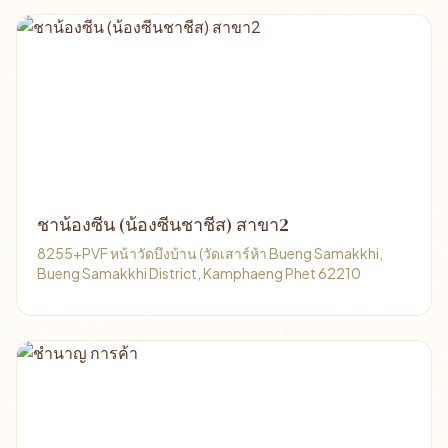
ชาน้องซีน (น้องซีนชาชีส) สาขา2
8255+PVF หน้าวัดบึงบ้าน (วัดเสาร์ห้า Bueng Samakkhi,
Bueng Samakkhi District, Kamphaeng Phet 62210