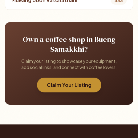
Mueang Ubon Ratchathani
333
Own a coffee shop in Bueng
Samakkhi?
Claim your listing to showcase your equipment,
add social links, and connect with coffee lovers.
Claim Your Listing