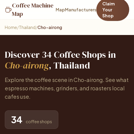
Claim
Coffee Machine
Map
Manufacturers
Your
Map
Shop
Home
/
Thailand
/
Cho-airong
Discover 34 Coffee Shops in
Cho-airong
, Thailand
Explore the coffee scene in Cho-airong. See what
espresso machines, grinders, and roasters local
cafes use.
34
coffee shops