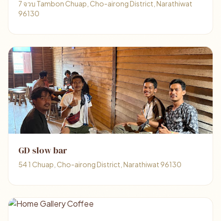
7 จวบ Tambon Chuap, Cho-airong District, Narathiwat
96130
GD slow bar
54 1 Chuap, Cho-airong District, Narathiwat 96130