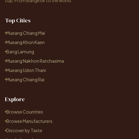
cup. From Bangkok to the world.
Top Cities
Mueang Chiang Mai
Mueang Khon Kaen
Bang Lamung
Mueang Nakhon Ratchasima
Mueang Udon Thani
Mueang Chiang Rai
Explore
Browse Countries
Browse Manufacturers
Discover by Taste