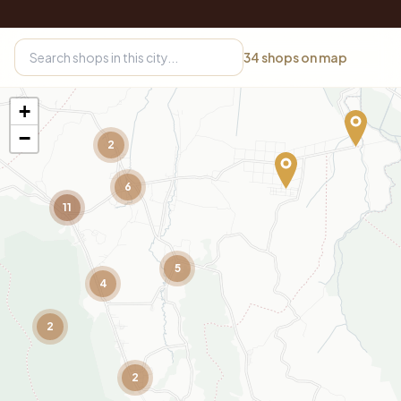
34
shops on map
+
−
2
6
11
5
4
2
2