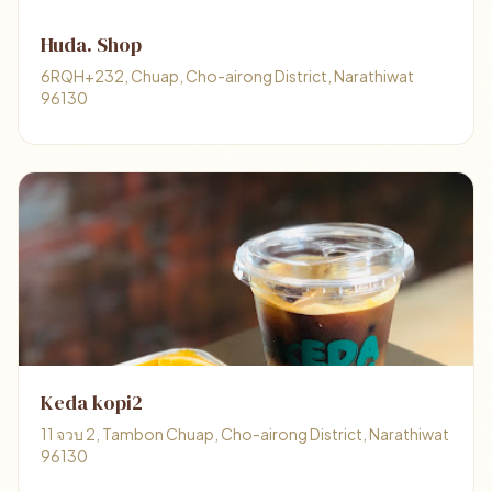
Huda. Shop
6RQH+232, Chuap, Cho-airong District, Narathiwat
96130
Keda kopi2
11 จวบ 2, Tambon Chuap, Cho-airong District, Narathiwat
96130