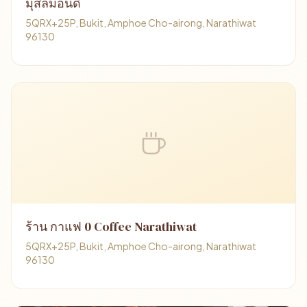
มุสลิมอินดี้
5QRX+25P, Bukit, Amphoe Cho-airong, Narathiwat
96130
ร้าน กาแฟ 0 Coffee Narathiwat
5QRX+25P, Bukit, Amphoe Cho-airong, Narathiwat
96130