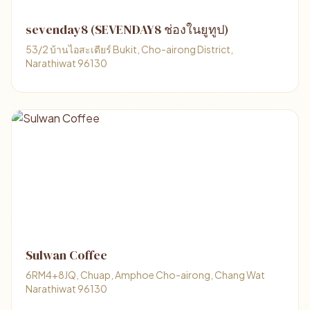
sevenday8 (SEVENDAY8 ช่องในยูทูป)
53/2 บ้านไอสะเตียร์ Bukit, Cho-airong District,
Narathiwat 96130
Sulwan Coffee
6RM4+8JQ, Chuap, Amphoe Cho-airong, Chang Wat
Narathiwat 96130