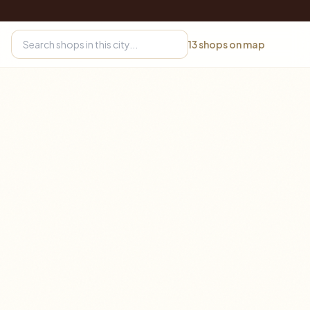
13
shops on map