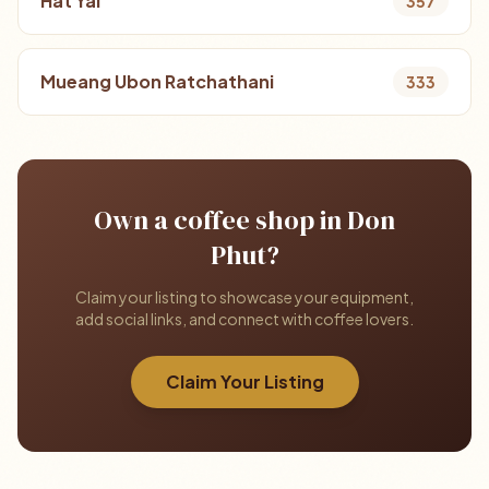
Hat Yai
357
Mueang Ubon Ratchathani
333
Own a coffee shop in Don
Phut?
Claim your listing to showcase your equipment,
add social links, and connect with coffee lovers.
Claim Your Listing