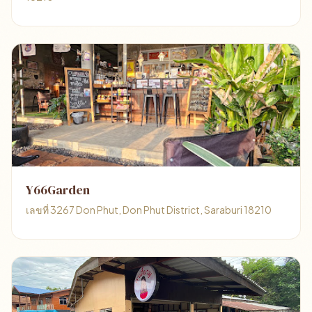
Y66​Garden​
เลขที่ 3267 Don Phut, Don Phut District, Saraburi 18210