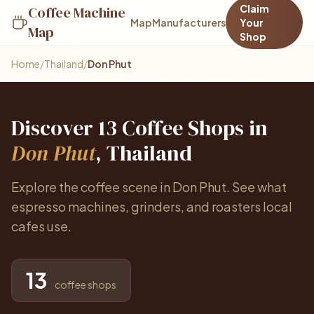
Claim
Coffee Machine
Map
Manufacturers
Your
Map
Shop
Home
/
Thailand
/
Don Phut
Discover 13 Coffee Shops in
Don Phut
, Thailand
Explore the coffee scene in Don Phut. See what
espresso machines, grinders, and roasters local
cafes use.
13
coffee shops