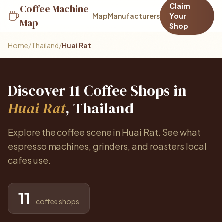
Claim
Coffee Machine
Map
Manufacturers
Your
Map
Shop
Home
/
Thailand
/
Huai Rat
Discover 11 Coffee Shops in
Huai Rat
, Thailand
Explore the coffee scene in Huai Rat. See what
espresso machines, grinders, and roasters local
cafes use.
11
coffee shops