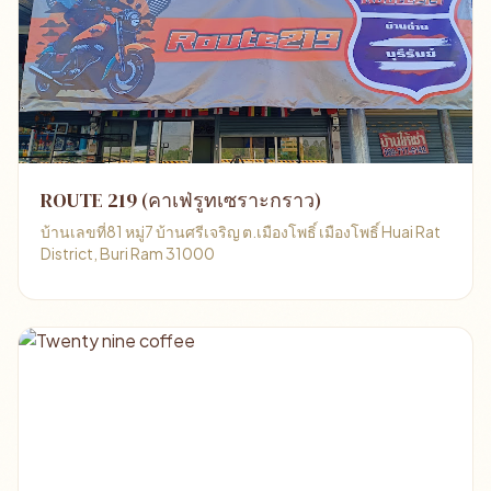
ROUTE 219 (คาเฟ่รูทเซราะกราว)
บ้านเลขที่81 หมู่7 บ้านศรีเจริญ ต.เมืองโพธิ์ เมืองโพธิ์ Huai Rat
District, Buri Ram 31000