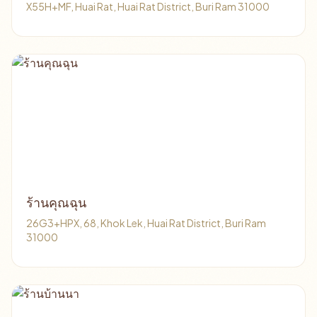
X55H+MF, Huai Rat, Huai Rat District, Buri Ram 31000
ร้านคุณฉุน
26G3+HPX, 68, Khok Lek, Huai Rat District, Buri Ram
31000