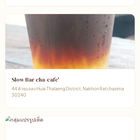
Slow Bar cha-cafe'
44 ห้วยแถลง Huai Thalaeng District, Nakhon Ratchasima
30240