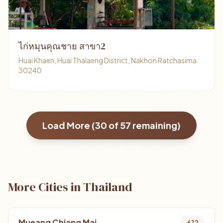
ไก่หมุนคุณชาย สาขา2
Huai Khaen, Huai Thalaeng District, Nakhon Ratchasima
30240
Load More (
30
of
57
remaining)
More Cities in Thailand
Mueang Chiang Mai
612