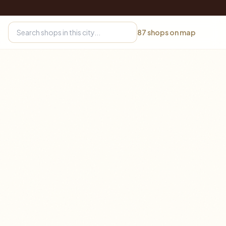
87
shops on map