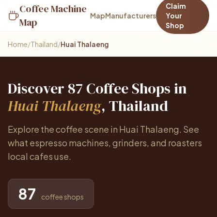
Claim
Coffee Machine
Map
Manufacturers
Your
Map
Shop
Home
/
Thailand
/
Huai Thalaeng
Discover 87 Coffee Shops in
Huai Thalaeng
, Thailand
Explore the coffee scene in Huai Thalaeng. See
what espresso machines, grinders, and roasters
local cafes use.
87
coffee shops