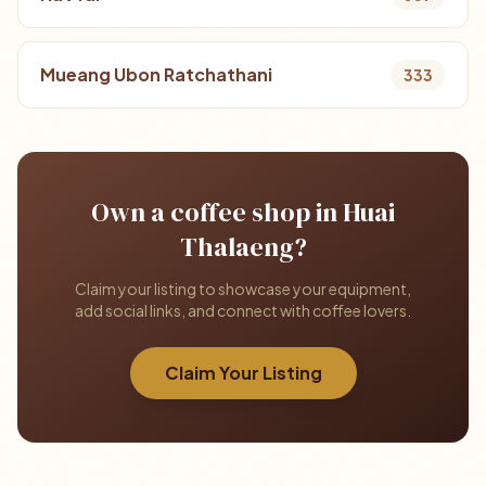
Mueang Ubon Ratchathani
333
Own a coffee shop in Huai
Thalaeng?
Claim your listing to showcase your equipment,
add social links, and connect with coffee lovers.
Claim Your Listing