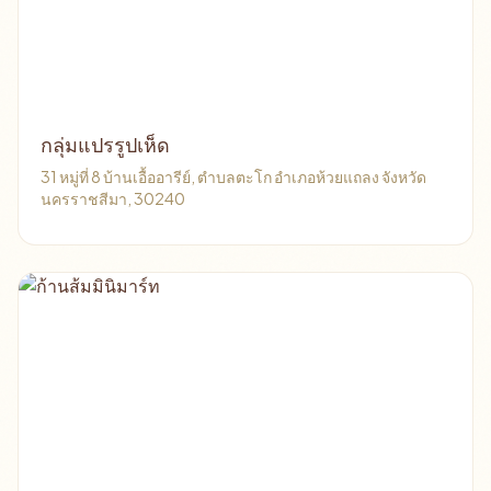
กลุ่มแปรรูปเห็ด
31 หมู่ที่ 8 บ้านเอื้ออารีย์, ตำบลตะโก อำเภอห้วยแถลง จังหวัด
นครราชสีมา, 30240