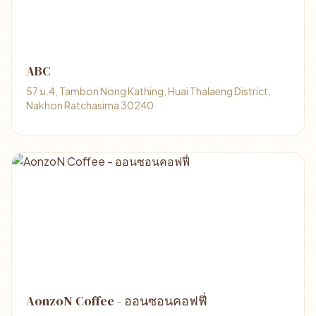
ABC
57 ม.4, Tambon Nong Kathing, Huai Thalaeng District,
Nakhon Ratchasima 30240
AonzoN Coffee - ออนซอนคอฟฟี่