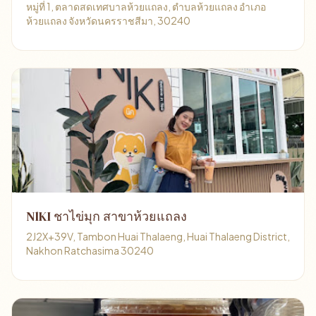
หมู่ที่ 1, ตลาดสดเทศบาลห้วยแถลง, ตำบลห้วยแถลง อำเภอ
ห้วยแถลง จังหวัดนครราชสีมา, 30240
NlKI ชาไข่มุก สาขาห้วยแถลง
2J2X+39V, Tambon Huai Thalaeng, Huai Thalaeng District,
Nakhon Ratchasima 30240