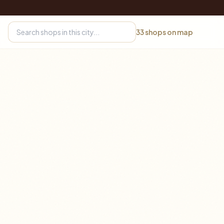
33
shops on map