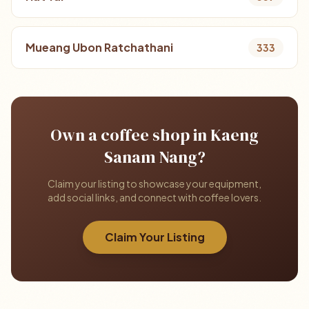
Mueang Ubon Ratchathani
333
Own a coffee shop in Kaeng
Sanam Nang?
Claim your listing to showcase your equipment,
add social links, and connect with coffee lovers.
Claim Your Listing