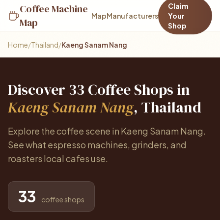
Claim
Coffee Machine
Map
Manufacturers
Your
Map
Shop
Home
/
Thailand
/
Kaeng Sanam Nang
Discover 33 Coffee Shops in
Kaeng Sanam Nang
, Thailand
Explore the coffee scene in Kaeng Sanam Nang.
See what espresso machines, grinders, and
roasters local cafes use.
33
coffee shops