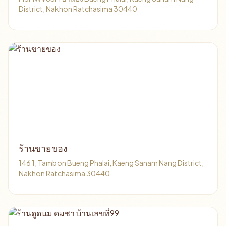
District, Nakhon Ratchasima 30440
ร้านขายของ
146 1, Tambon Bueng Phalai, Kaeng Sanam Nang District,
Nakhon Ratchasima 30440