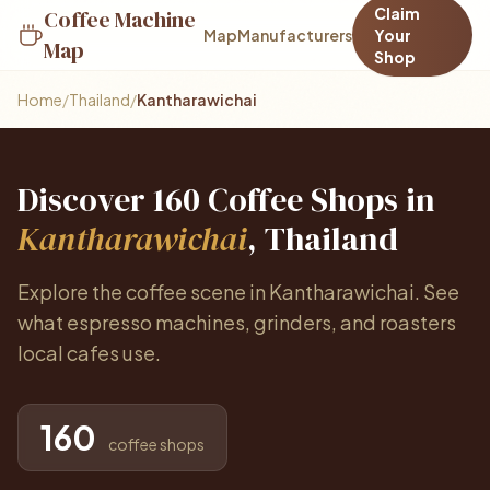
Claim
Coffee Machine
Map
Manufacturers
Your
Map
Shop
Home
/
Thailand
/
Kantharawichai
Discover 160 Coffee Shops in
Kantharawichai
, Thailand
Explore the coffee scene in Kantharawichai. See
what espresso machines, grinders, and roasters
local cafes use.
160
coffee shops