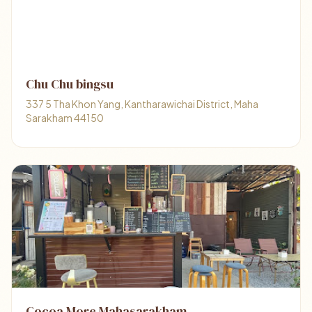
Chu Chu bingsu
337 5 Tha Khon Yang, Kantharawichai District, Maha
Sarakham 44150
Cocoa More Mahasarakham