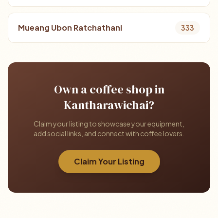
Mueang Ubon Ratchathani
333
Own a coffee shop in
Kantharawichai?
Claim your listing to showcase your equipment,
add social links, and connect with coffee lovers.
Claim Your Listing