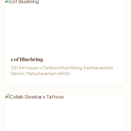
cof Bluebring
301 4 ท่าขอนยาง Tambon Kham Riang, Kantharawichai
District, Maha Sarakham 44150