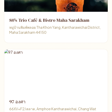
80's Trio Café & Bistro Maha Sarakham
หมู่บ้านพิมพ์พลอย Tha Khon Yang, Kantharawichai District,
Maha Sarakham 44150
97 องศา
66XV+F2J ตลาด, Amphoe Kantharawichai, Chang Wat