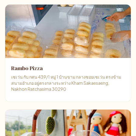
Rambo Pizza
เซเว่น กับ กศน 439/1 หมู่ 1 บ้านขาม กลางซอยเซเว่น ตรงข้าม
สนามอำเภอ อยู่ตรงกลางระหว่าง Kham Sakaesaeng,
Nakhon Ratchasima 30290