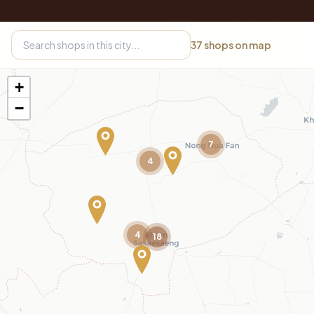
37
shops on map
+
−
7
4
4
18