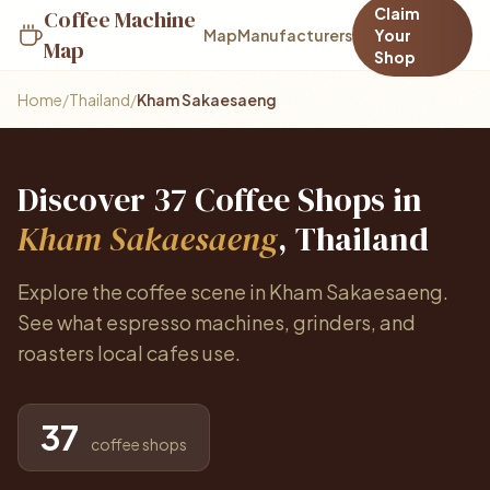
Claim
Coffee Machine
Map
Manufacturers
Your
Map
Shop
Home
/
Thailand
/
Kham Sakaesaeng
Discover 37 Coffee Shops in
Kham Sakaesaeng
, Thailand
Explore the coffee scene in Kham Sakaesaeng.
See what espresso machines, grinders, and
roasters local cafes use.
37
coffee shops