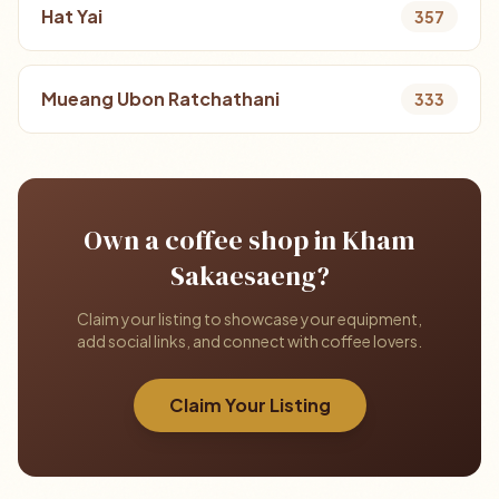
Hat Yai
357
Mueang Ubon Ratchathani
333
Own a coffee shop in Kham
Sakaesaeng?
Claim your listing to showcase your equipment,
add social links, and connect with coffee lovers.
Claim Your Listing