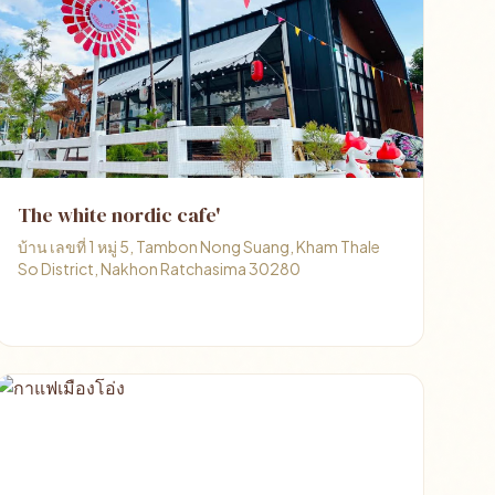
The white nordic cafe'
บ้าน เลขที่ 1 หมู่ 5, Tambon Nong Suang, Kham Thale
So District, Nakhon Ratchasima 30280