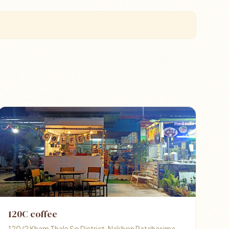
120C coffee
120/2 Kham Thale So District, Nakhon Ratchasima