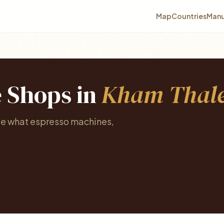
Map
Countries
Manu
e Shops in
Kham Thale
See what espresso machines,