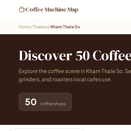
Coffee Machine Map
Home
/
Thailand
/
Kham Thale So
Discover 50 Coffe
Explore the coffee scene in Kham Thale So. 
grinders, and roasters local cafes use.
50
coffee shops