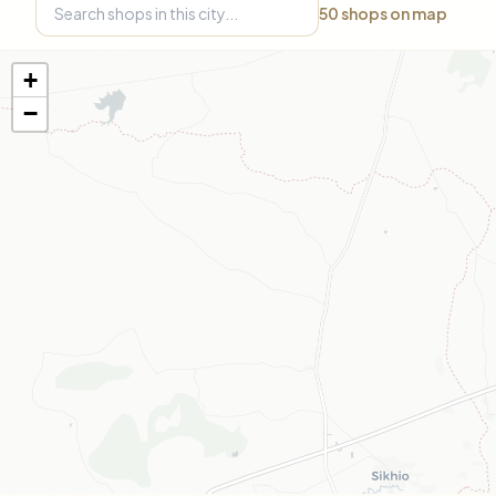
50
shops on map
+
−