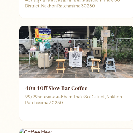
District, Nakhon Ratchasima 30280
4On 4Off Slow Bar Coffee
99/99 ขามทะเลสอ Kham Thale So District, Nakhon
Ratchasima 30280