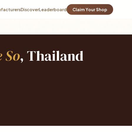
facturers
Discover
Leaderboard
Claim Your Shop
 So
, Thailand