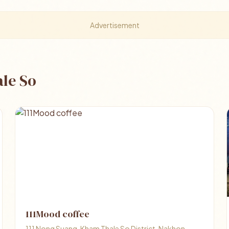
Advertisement
le So
111Mood coffee
111 Nong Suang, Kham Thale So District, Nakhon