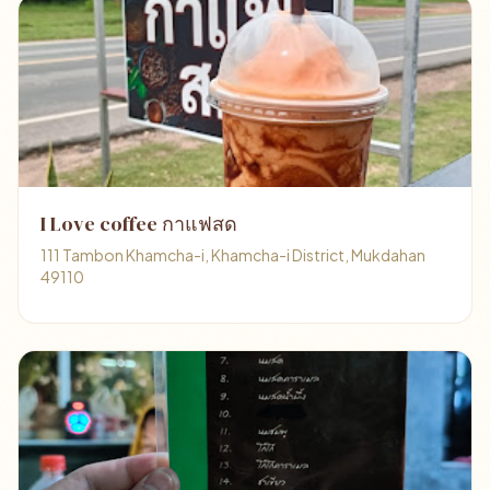
I Love coffee กาแฟสด
111 Tambon Khamcha-i, Khamcha-i District, Mukdahan
49110