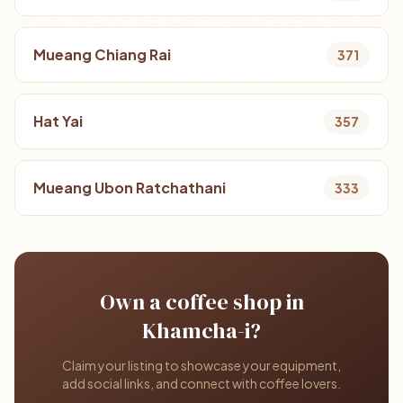
Mueang Chiang Rai
371
Hat Yai
357
Mueang Ubon Ratchathani
333
Own a coffee shop in
Khamcha-i?
Claim your listing to showcase your equipment,
add social links, and connect with coffee lovers.