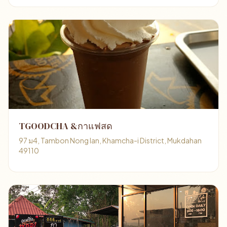
TGOODCHA &กาแฟสด
97 ม4, Tambon Nong Ian, Khamcha-i District, Mukdahan
49110