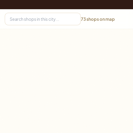
73
shops on map