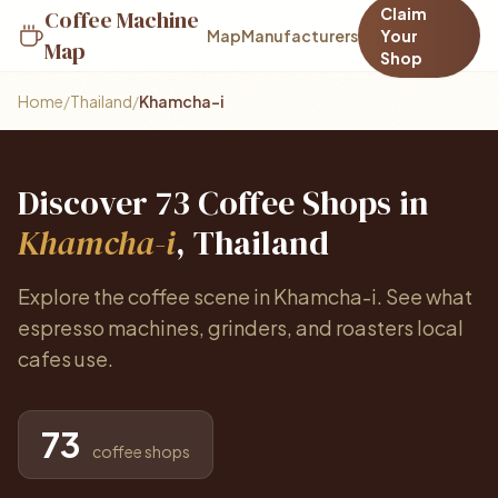
Claim
Coffee Machine
Map
Manufacturers
Your
Map
Shop
Home
/
Thailand
/
Khamcha-i
Discover 73 Coffee Shops in
Khamcha-i
, Thailand
Explore the coffee scene in Khamcha-i. See what
espresso machines, grinders, and roasters local
cafes use.
73
coffee shops