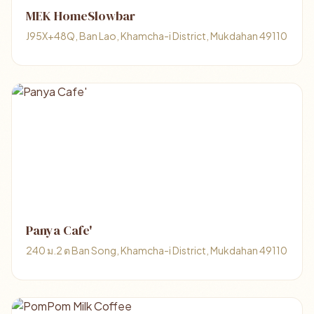
MEK HomeSlowbar
J95X+48Q, Ban Lao, Khamcha-i District, Mukdahan 49110
Panya Cafe'
240 ม.2 ต Ban Song, Khamcha-i District, Mukdahan 49110