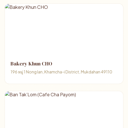
Bakery Khun CHO
196 หมู่ 1 Nong Ian, Khamcha-i District, Mukdahan 49110