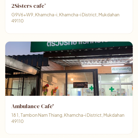
2Sisters cafe’
G9V6+W9, Khamcha-i, Khamcha-i District, Mukdahan
49110
Ambulance Cafe'
18 1, Tambon Nam Thiang, Khamcha-i District, Mukdahan
49110