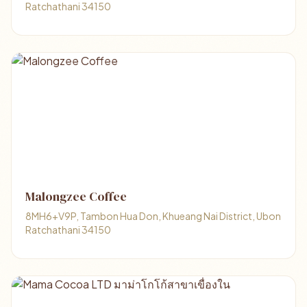
Ratchathani 34150
Malongzee Coffee
8MH6+V9P, Tambon Hua Don, Khueang Nai District, Ubon
Ratchathani 34150