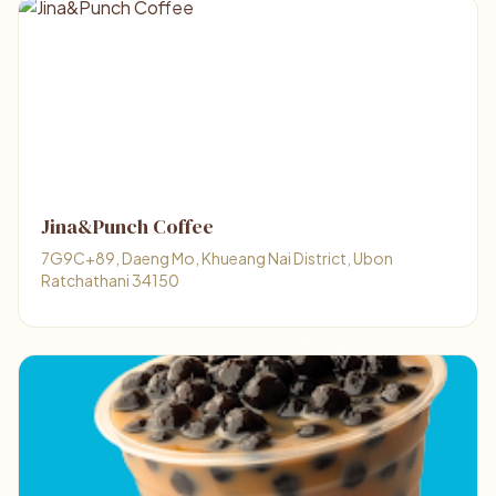
Jina&Punch Coffee
7G9C+89, Daeng Mo, Khueang Nai District, Ubon
Ratchathani 34150