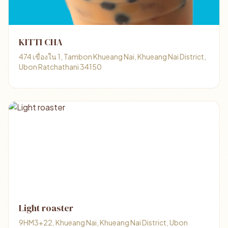
KITTI CHA
474 เขื่องใน 1, Tambon Khueang Nai, Khueang Nai District,
Ubon Ratchathani 34150
Light roaster
9HM3+22, Khueang Nai, Khueang Nai District, Ubon