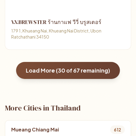
V.V.BREWSTER ร้านกาแฟ วีวี่ บรูสเตอร์
179 1, Khueang Nai, Khueang Nai District, Ubon
Ratchathani 34150
Load More (
30
of
67
remaining)
More Cities in Thailand
Mueang Chiang Mai
612