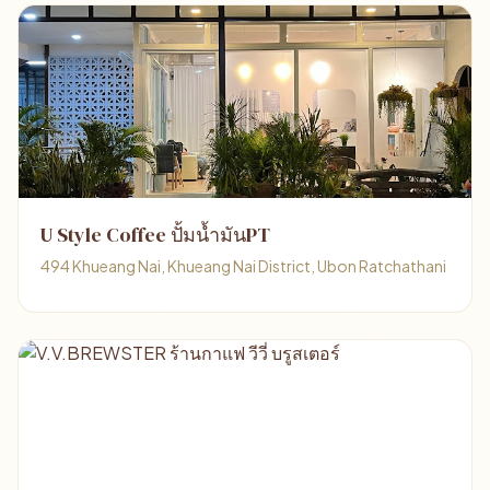
U Style Coffee ปั้มน้ำมันPT
494 Khueang Nai, Khueang Nai District, Ubon Ratchathani