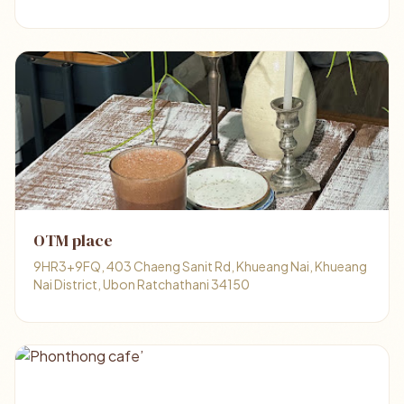
OTM place
9HR3+9FQ, 403 Chaeng Sanit Rd, Khueang Nai, Khueang
Nai District, Ubon Ratchathani 34150