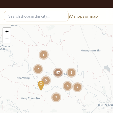
97
shops on map
+
−
6
7
57
2
3
5
9
7