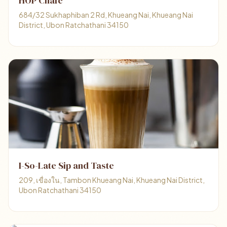
HOP Chafe'
684/32 Sukhaphiban 2 Rd, Khueang Nai, Khueang Nai
District, Ubon Ratchathani 34150
I-So-Late Sip and Taste
209, เขื่องใน, Tambon Khueang Nai, Khueang Nai District,
Ubon Ratchathani 34150