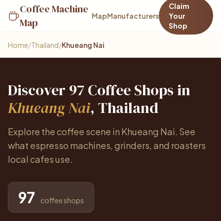
Claim
Coffee Machine
Map
Manufacturers
Your
Map
Shop
Home
/
Thailand
/
Khueang Nai
Discover 97 Coffee Shops in
Khueang Nai
, Thailand
Explore the coffee scene in Khueang Nai. See
what espresso machines, grinders, and roasters
local cafes use.
97
coffee shops