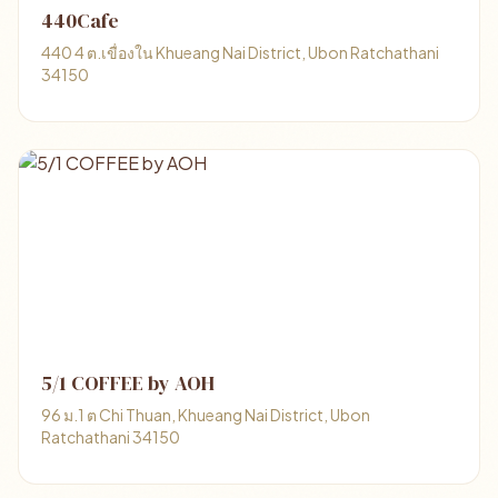
440Cafe
440 4 ต.เขื่องใน Khueang Nai District, Ubon Ratchathani
34150
5/1 COFFEE by AOH
96 ม.1 ต Chi Thuan, Khueang Nai District, Ubon
Ratchathani 34150