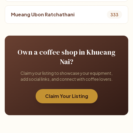
Mueang Ubon Ratchathani
333
Own a coffee shop in Khueang
Nai?
Claim your listing to showcase your equipment,
add social links, and connect with coffee lovers.
Claim Your Listing