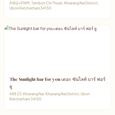
8J8Q+PWM, Tambon Chi Thuan, Khueang Nai District,
Ubon Ratchathani 34150
The Sunlight bar for you เดอะ ซันไลท์ บาร์ ฟอร์
ยู
688 23, Khueang Nai, Khueang Nai District, Ubon
Ratchathani 34150