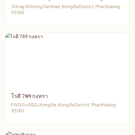
316 หมู่ 4 Khlong Sai Khao, Kong Ra District, Phatthalung
93180
โรตี 789 กงหรา
FWGG+4QQ, Kong Ra, Kong Ra District, Phatthalung
93180