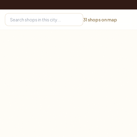
31
shops on map