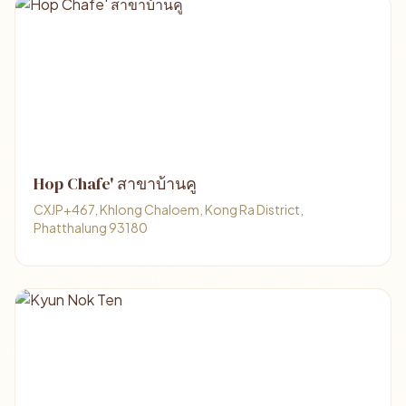
Hop Chafe' สาขาบ้านคู
CXJP+467, Khlong Chaloem, Kong Ra District,
Phatthalung 93180