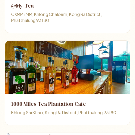
@My-Tea
CXMP+MM, Khlong Chaloem, Kong Ra District,
Phatthalung 93180
1000 Miles Tea Plantation Cafe
Khlong Sai Khao, Kong Ra District, Phatthalung 93180