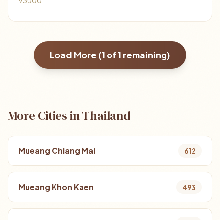
93000
Load More (
1
of
1
remaining)
More Cities in Thailand
Mueang Chiang Mai
612
Mueang Khon Kaen
493