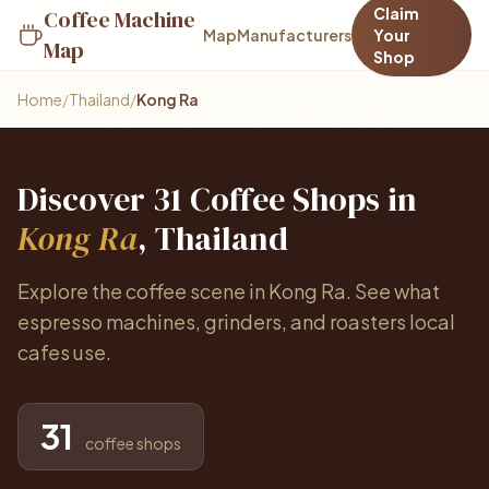
Claim
Coffee Machine
Map
Manufacturers
Your
Map
Shop
Home
/
Thailand
/
Kong Ra
Discover 31 Coffee Shops in
Kong Ra
, Thailand
Explore the coffee scene in Kong Ra. See what
espresso machines, grinders, and roasters local
cafes use.
31
coffee shops