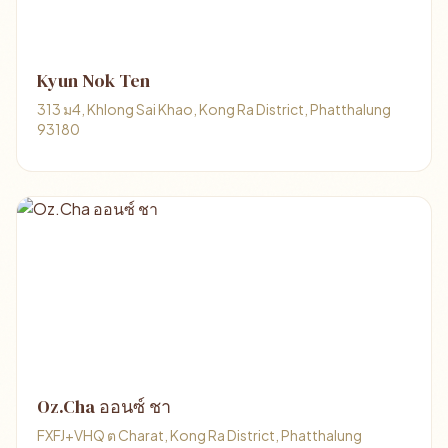
Kyun Nok Ten
313 ม4, Khlong Sai Khao, Kong Ra District, Phatthalung
93180
Oz.Cha ออนซ์ ชา
FXFJ+VHQ ต Charat, Kong Ra District, Phatthalung