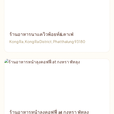
ร้านอาหารนาแควิวพ้อยท์&คาเฟ่
Kong Ra, Kong Ra District, Phatthalung 93180
ร้านอาหารหนำลุงคอฟฟี่ at กงหรา พัทลุง