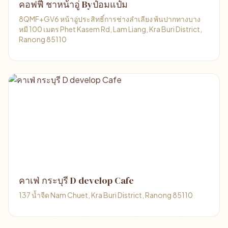
คอฟฟี่ ชาหน้าอู่ Byป๋อมแป๋ม
8QMF+GV6 หน้าอู่ประสิทธิ์การช่างลำเลียง พ้นปากทางบาง
หมี 100 เมตร Phet Kasem Rd, Lam Liang, Kra Buri District,
Ranong 85110
คาเฟ่ กระบุรี D develop Cafe
137 น้ำจืด Nam Chuet, Kra Buri District, Ranong 85110