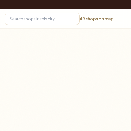
49
shops on map