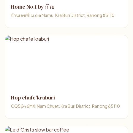
Home No.1 by ก๊วย
บ้านเลขที่1 ม.6 ต Mamu, Kra Buri District, Ranong 85110
Hop chafe’kraburi
CQ5G+6MX, Nam Chuet, Kra Buri District, Ranong 85110