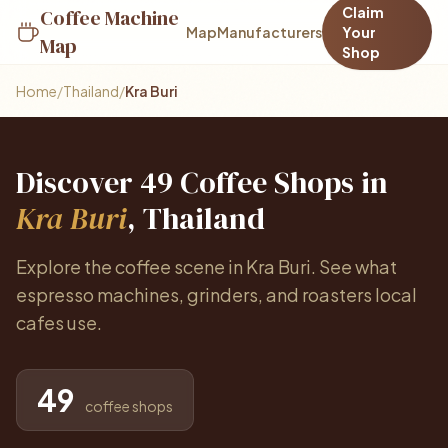
Claim
Coffee Machine
Map
Manufacturers
Your
Map
Shop
Home
/
Thailand
/
Kra Buri
Discover 49 Coffee Shops in
Kra Buri
, Thailand
Explore the coffee scene in Kra Buri. See what
espresso machines, grinders, and roasters local
cafes use.
49
coffee shops