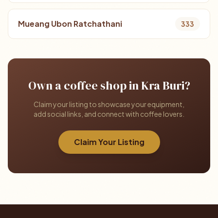
Mueang Ubon Ratchathani
333
Own a coffee shop in Kra Buri?
Claim your listing to showcase your equipment,
add social links, and connect with coffee lovers.
Claim Your Listing