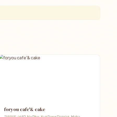
foryou cafe'& cake
2WW5+H4P, Na Pho, Kut Rang District, Maha