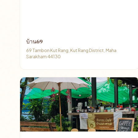
บ้าน69
69 Tambon Kut Rang, Kut Rang District, Maha
Sarakham 44130