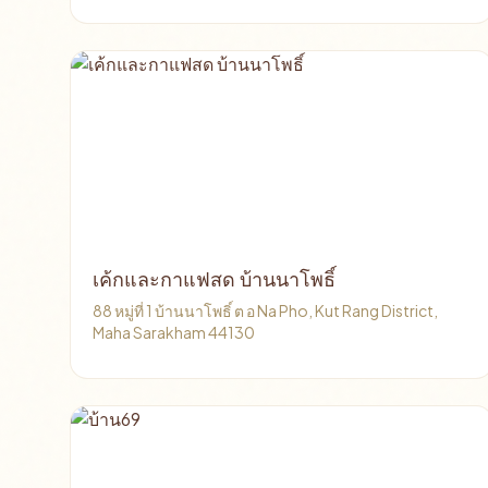
เค้กและกาแฟสด บ้านนาโพธิ์
88 หมู่ที่ 1 บ้านนาโพธิ์ ต อ Na Pho, Kut Rang District,
Maha Sarakham 44130