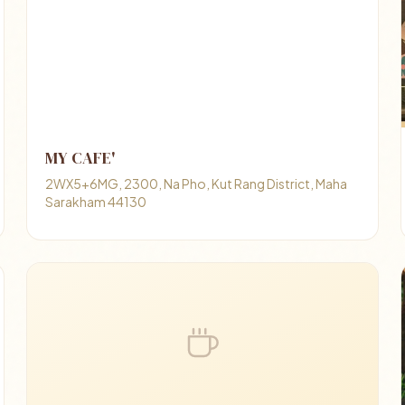
MY​​ CAFE​'
2WX5+6MG, 2300, Na Pho, Kut Rang District, Maha
Sarakham 44130