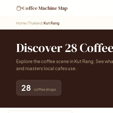
Coffee Machine Map
Home
/
Thailand
/
Kut Rang
Discover 28 Coffe
Explore the coffee scene in Kut Rang. See wh
and roasters local cafes use.
28
coffee shops