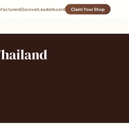
facturers
Discover
Leaderboard
Claim Your Shop
Thailand