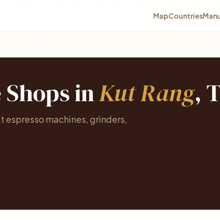
Map
Countries
Manu
e Shops in
Kut Rang
, 
at espresso machines, grinders,