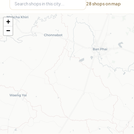
28
shops on map
+
−