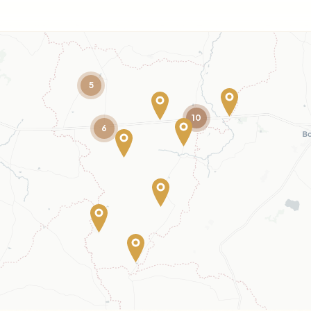
5
10
6