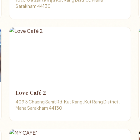
Sarakham 44130
Love Café 2
409 3 Chaeng Sanit Rd, Kut Rang, Kut Rang District,
Maha Sarakham 44130