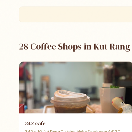
28 Coffee Shops in Kut Rang
342 cafe
342 ม.10 Kut Rang District, Maha Sarakham 44130