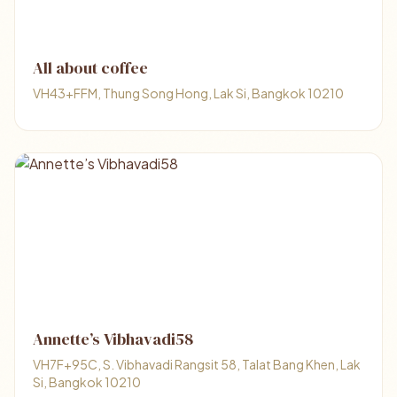
All about coffee
VH43+FFM, Thung Song Hong, Lak Si, Bangkok 10210
Annette’s Vibhavadi58
VH7F+95C, S. Vibhavadi Rangsit 58, Talat Bang Khen, Lak
Si, Bangkok 10210