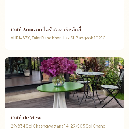
Café Amazon ไอทีสแควร์หลักสี่
VHPJ+37X, Talat Bang Khen, Lak Si, Bangkok 10210
Café de View
29/834 Soi Chaengwattana 14, 29/505 Soi Chang