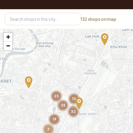
132
shops on map
+
−
23
13
35
32
19
7