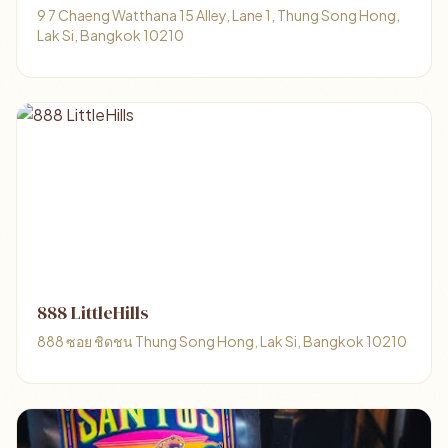
9 7 Chaeng Watthana 15 Alley, Lane 1, Thung Song Hong,
Lak Si, Bangkok 10210
888 LittleHills
888 ซอย ชิดชน Thung Song Hong, Lak Si, Bangkok 10210