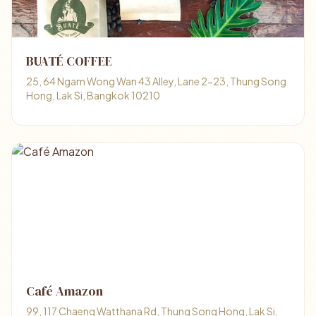
BUATÉ COFFEE
25, 64 Ngam Wong Wan 43 Alley, Lane 2-23, Thung Song
Hong, Lak Si, Bangkok 10210
Café Amazon
99, 117 Chaeng Watthana Rd, Thung Song Hong, Lak Si,