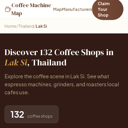
Claim
Coffee Machine
Map
Manufacturers
Your
Map
Shop
Home
/
Thailand
/
Lak Si
Discover 132 Coffee Shops in
Lak Si
, Thailand
Explore the coffee scene in Lak Si. See what
espresso machines, grinders, and roasters local
cafes use.
132
coffee shops