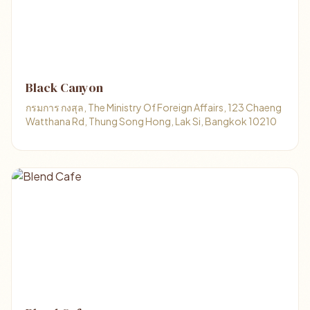
Black Canyon
กรมการ กงสุล, The Ministry Of Foreign Affairs, 123 Chaeng
Watthana Rd, Thung Song Hong, Lak Si, Bangkok 10210