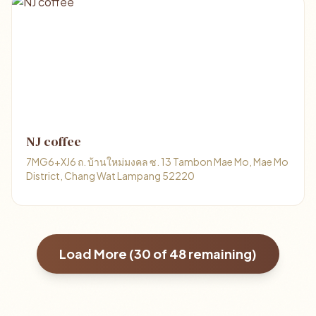
NJ coffee
7MG6+XJ6 ถ. บ้านใหม่มงคล ซ. 13 Tambon Mae Mo, Mae Mo
District, Chang Wat Lampang 52220
Load More (
30
of
48
remaining)