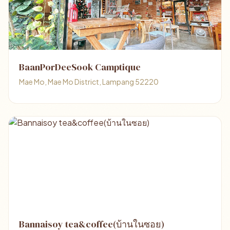
BaanPorDeeSook Camptique
Mae Mo, Mae Mo District, Lampang 52220
Bannaisoy tea&coffee(บ้านในซอย)