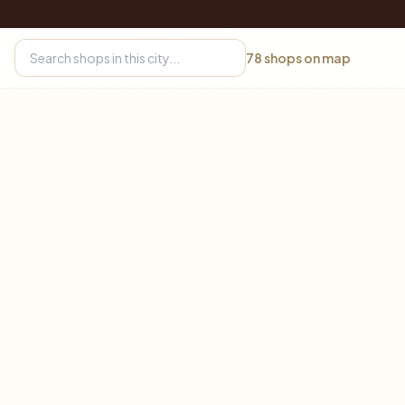
78
shops on map