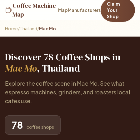
Claim
Coffee Machine
Map
Manufacturers
Your
Map
Shop
Home
/
Thailand
/
Mae Mo
Discover 78 Coffee Shops in
Mae Mo
, Thailand
Explore the coffee scene in Mae Mo. See what
espresso machines, grinders, and roasters local
cafes use.
78
coffee shops