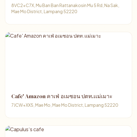
8VC2+C7X, Mu Ban Ban Rattanakosin Mu 5 Rd, Na Sak,
Mae Mo District, Lampang 52220
Cafe' Amazon คาเฟ่ อเมซอน ปตท.เเม่เมาะ
7JCW+XX5, Mae Mo, Mae Mo District, Lampang 52220