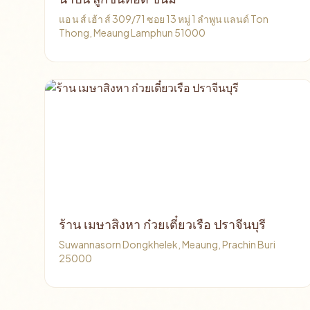
แอ น ส์ เฮ้า ส์ 309/71 ซอย 13 หมู่ 1 ลำพูน แลนด์ Ton
Thong, Meaung Lamphun 51000
ร้าน เมษาสิงหา ก๋วยเตี๋ยวเรือ ปราจีนบุรี
Suwannasorn Dongkhelek, Meaung, Prachin Buri
25000