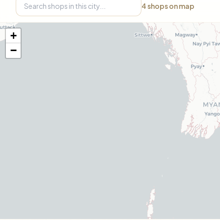
4
shops on map
+
−