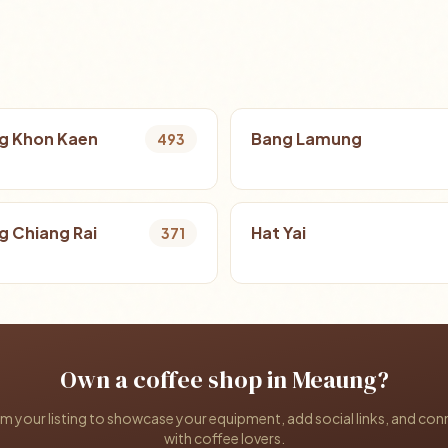
g Khon Kaen
Bang Lamung
493
 Chiang Rai
Hat Yai
371
Own a coffee shop in Meaung?
im your listing to showcase your equipment, add social links, and con
with coffee lovers.