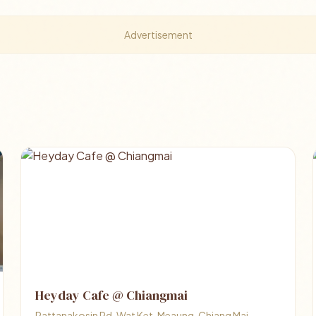
Advertisement
Heyday Cafe @ Chiangmai
Rattanakosin Rd, Wat Ket, Meaung, Chiang Mai