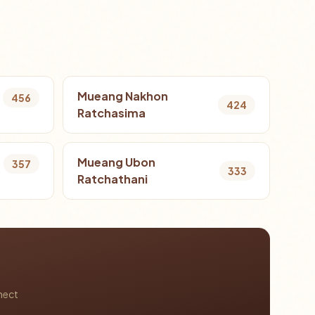
Mueang Nakhon
456
424
Ratchasima
Mueang Ubon
357
333
Ratchathani
nect