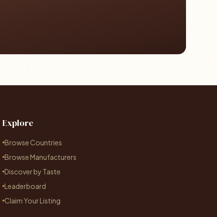
Explore
Browse Countries
Browse Manufacturers
Discover by Taste
Leaderboard
Claim Your Listing