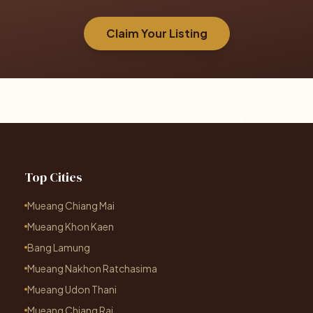
Claim Your Listing
Top Cities
Mueang Chiang Mai
Mueang Khon Kaen
Bang Lamung
Mueang Nakhon Ratchasima
Mueang Udon Thani
Mueang Chiang Rai