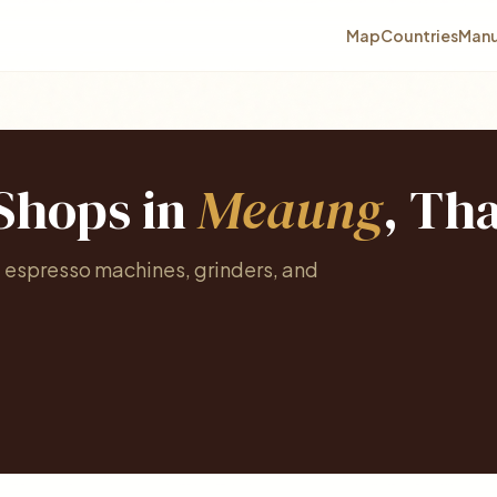
Map
Countries
Manu
 Shops in
Meaung
, Th
 espresso machines, grinders, and