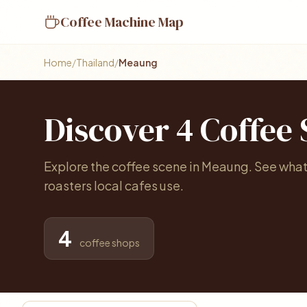
Coffee Machine Map
Home
/
Thailand
/
Meaung
Discover 4 Coffee
Explore the coffee scene in Meaung. See what
roasters local cafes use.
4
coffee shops