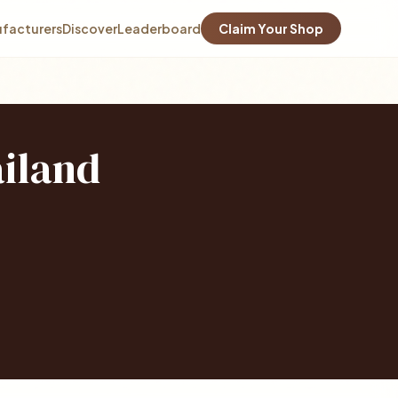
facturers
Discover
Leaderboard
Claim Your Shop
ailand