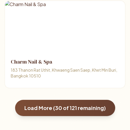
Charm Nail & Spa
183 Thanon Rat Uthit, Khwaeng Saen Saep, Khet Min Buri,
Bangkok 10510
Load More (
30
of
121
remaining)