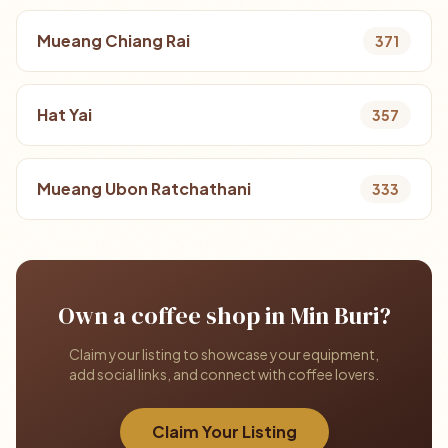
Mueang Chiang Rai
371
Hat Yai
357
Mueang Ubon Ratchathani
333
Own a coffee shop in Min Buri?
Claim your listing to showcase your equipment,
add social links, and connect with coffee lovers.
Claim Your Listing