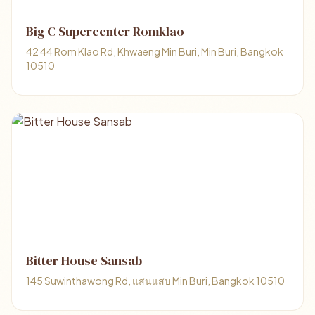
Big C Supercenter Romklao
42 44 Rom Klao Rd, Khwaeng Min Buri, Min Buri, Bangkok
10510
Bitter House Sansab
145 Suwinthawong Rd, แสนแสบ Min Buri, Bangkok 10510