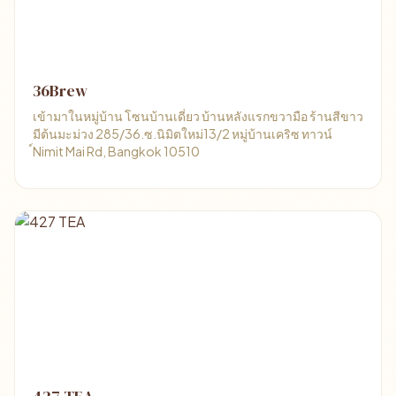
36Brew
เข้ามาในหมู่บ้าน โซนบ้านเดี่ยว บ้านหลังแรกขวามือ ร้านสีขาว
มีต้นมะม่วง 285/36.ซ.นิมิตใหม่13/2 หมู่บ้านเคริซ ทาวน์
์Nimit Mai Rd, Bangkok 10510