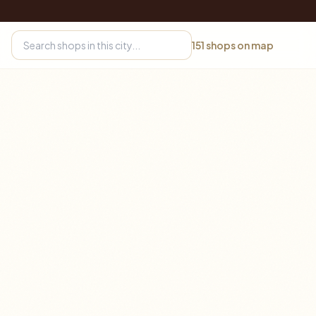
151
shops on map