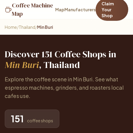
Claim
Coffee Machine
Map
Manufacturers
Your
Map
Shop
Home
/
Thailand
/
Min Buri
Discover 151 Coffee Shops in
Min Buri
, Thailand
Explore the coffee scene in Min Buri. See what
espresso machines, grinders, and roasters local
cafes use.
151
coffee shops