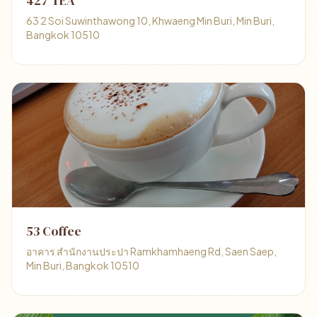
427 TEA
63 2 Soi Suwinthawong 10, Khwaeng Min Buri, Min Buri,
Bangkok 10510
53 Coffee
อาคาร สำนักงานประปา Ramkhamhaeng Rd, Saen Saep,
Min Buri, Bangkok 10510