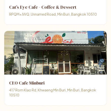
Cat’s Eye Cafe - Coffee & Dessert
RPQM+JWQ, Unnamed Road, Min Buri, Bangkok 10510
CEO Cafe Minburi
417 Rom Klao Rd, Khwaeng Min Buri, Min Buri, Bangkok
10510