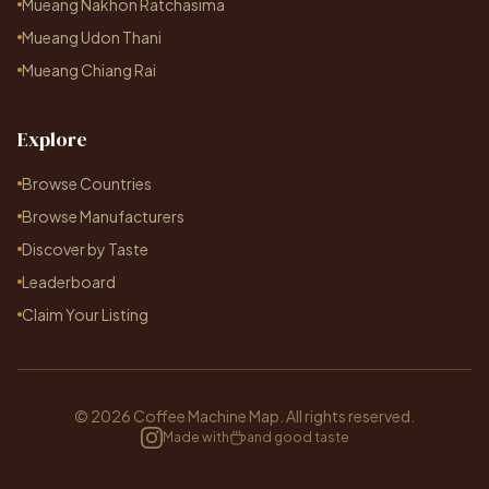
Mueang Nakhon Ratchasima
Mueang Udon Thani
Mueang Chiang Rai
Explore
Browse Countries
Browse Manufacturers
Discover by Taste
Leaderboard
Claim Your Listing
© 2026 Coffee Machine Map. All rights reserved.
Made with
and good taste