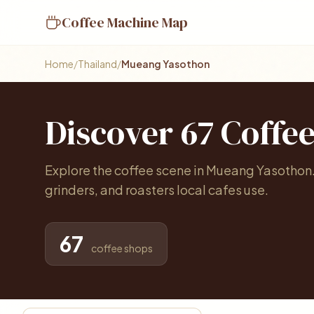
Coffee Machine Map
Home
/
Thailand
/
Mueang Yasothon
Discover 67 Coffe
Explore the coffee scene in Mueang Yasothon
grinders, and roasters local cafes use.
67
coffee shops