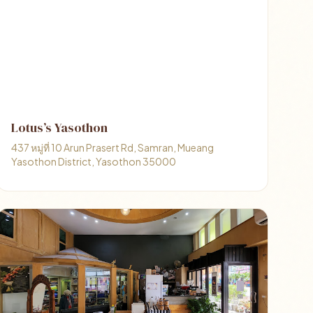
Lotus’s Yasothon
437 หมู่ที่ 10 Arun Prasert Rd, Samran, Mueang
Yasothon District, Yasothon 35000