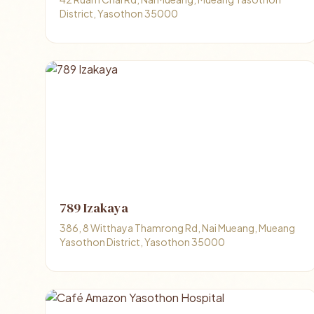
District, Yasothon 35000
789 Izakaya
386, 8 Witthaya Thamrong Rd, Nai Mueang, Mueang
Yasothon District, Yasothon 35000