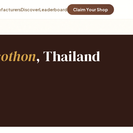
facturers
Discover
Leaderboard
Claim Your Shop
othon
, Thailand