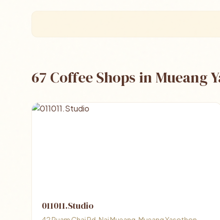
67 Coffee Shops in Mueang 
011011.Studio
42 Ruam Chai Rd, Nai Mueang, Mueang Yasothon