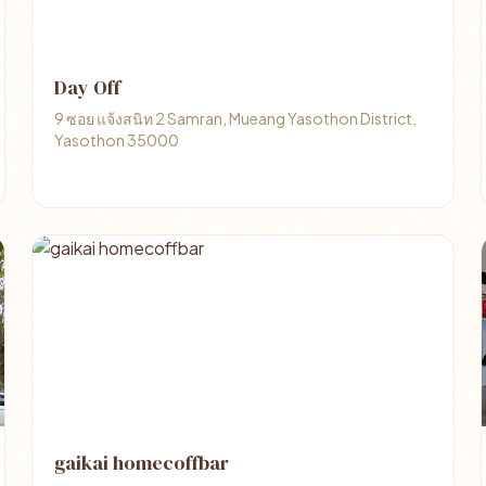
Day Off
9 ซอย แจ้งสนิท 2 Samran, Mueang Yasothon District,
Yasothon 35000
gaikai homecoffbar