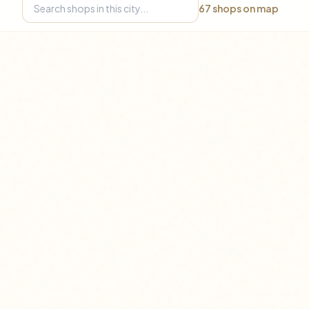
67
shops on map