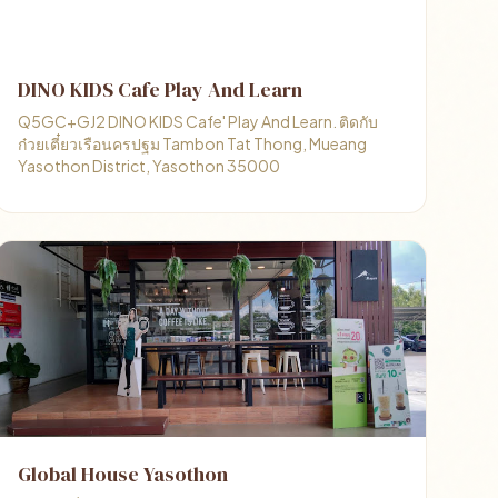
DINO KIDS Cafe Play And Learn
Q5GC+GJ2 DINO KIDS Cafe' Play And Learn. ติดกับ
ก๋วยเตี๋ยวเรือนครปฐม Tambon Tat Thong, Mueang
Yasothon District, Yasothon 35000
Global House Yasothon