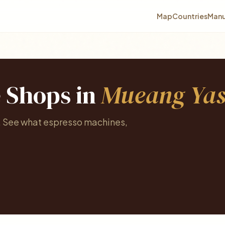
Map
Countries
Manu
e Shops in
Mueang Yas
. See what espresso machines,