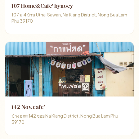
107 Home&Cafe' bynoey
107 ม.4 บ้าน Uthai Sawan, Na Klang District, Nong Bua Lam
Phu 39170
142 Nov.cafe’
ข้าง ธกส 142 ซอย Na Klang District, Nong Bua Lam Phu
39170