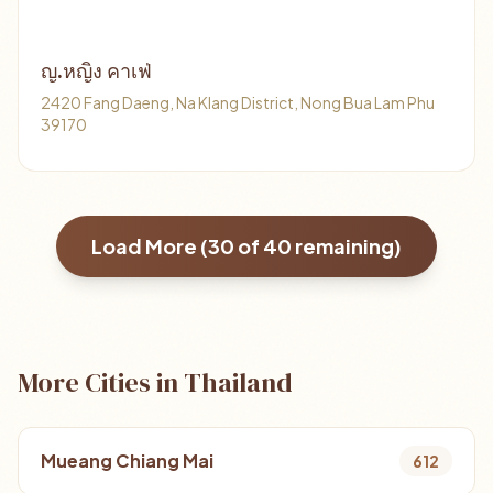
ญ.หญิง คาเฟ่
2420 Fang Daeng, Na Klang District, Nong Bua Lam Phu
39170
Load More (
30
of
40
remaining)
More Cities in Thailand
Mueang Chiang Mai
612