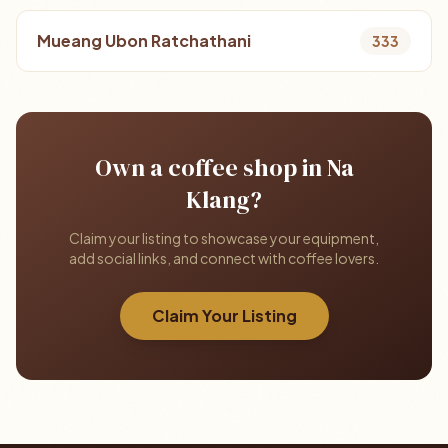
Mueang Ubon Ratchathani
333
Own a coffee shop in Na
Klang?
Claim your listing to showcase your equipment,
add social links, and connect with coffee lovers.
Claim Your Listing