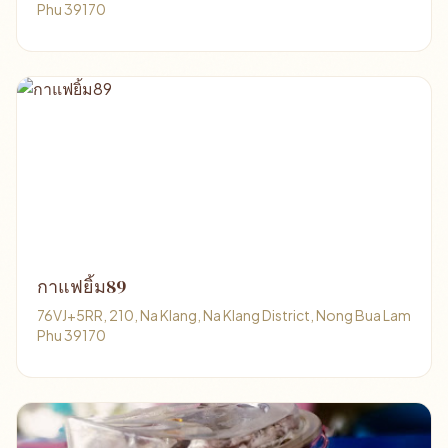
Phu 39170
กาแฟยิ้ม89
76VJ+5RR, 210, Na Klang, Na Klang District, Nong Bua Lam
Phu 39170