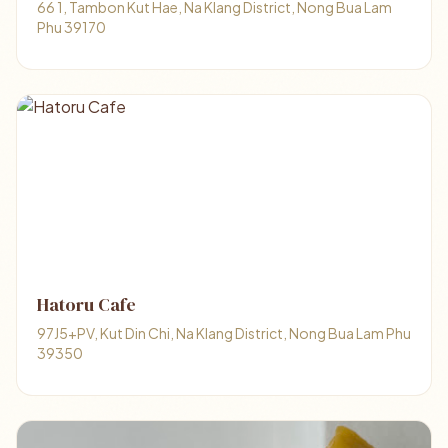
66 1, Tambon Kut Hae, Na Klang District, Nong Bua Lam
Phu 39170
Hatoru Cafe
97J5+PV, Kut Din Chi, Na Klang District, Nong Bua Lam Phu
39350