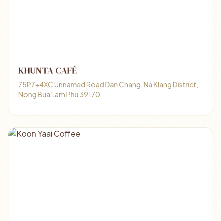
KHUNTA CAFÉ
75P7+4XC Unnamed Road Dan Chang, Na Klang District,
Nong Bua Lam Phu 39170