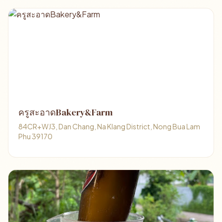
ครูสะอาดBakery&Farm
84CR+WJ3, Dan Chang, Na Klang District, Nong Bua Lam
Phu 39170