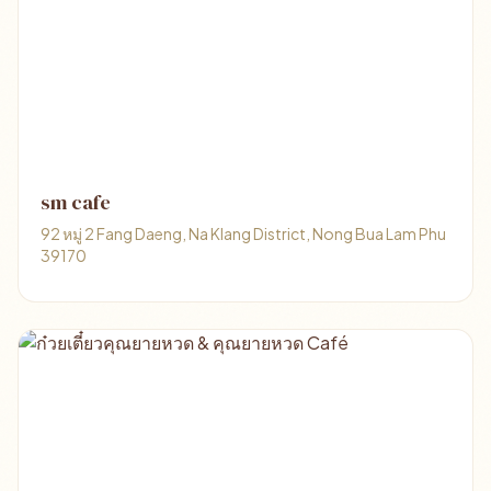
sm cafe
92 หมู่ 2 Fang Daeng, Na Klang District, Nong Bua Lam Phu
39170