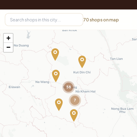
70
shops on map
+
−
58
7