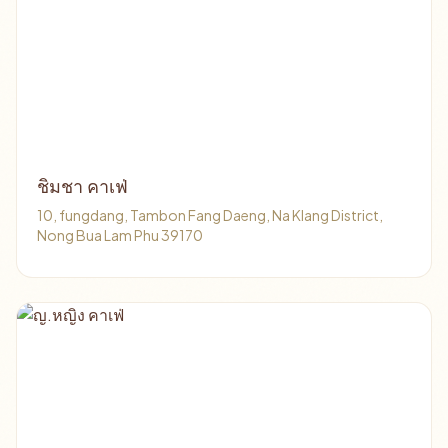
ชิมชา คาเฟ่
10, fungdang, Tambon Fang Daeng, Na Klang District,
Nong Bua Lam Phu 39170