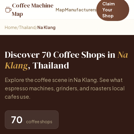
Claim
Coffee Machine
Map
Manufacturers
Your
Map
Shop
Home
/
Thailand
/
Na Klang
Discover 70 Coffee Shops in
Na
Klang
, Thailand
Explore the coffee scene in Na Klang. See what
espresso machines, grinders, and roasters local
cafes use.
70
coffee shops