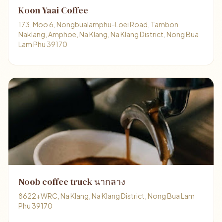
Koon Yaai Coffee
173, Moo 6, Nongbualamphu-Loei Road, Tambon
Naklang, Amphoe, Na Klang, Na Klang District, Nong Bua
Lam Phu 39170
Noob coffee truck นากลาง
8622+WRC, Na Klang, Na Klang District, Nong Bua Lam
Phu 39170