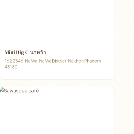
Mini Big C นาหว้า
162 2346, Na Wa, Na Wa District, Nakhon Phanom
48180