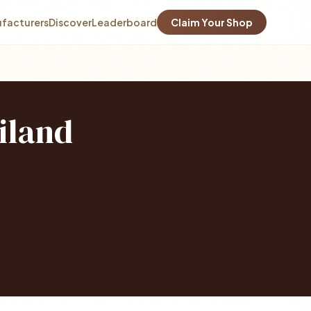
facturers
Discover
Leaderboard
Claim Your Shop
iland