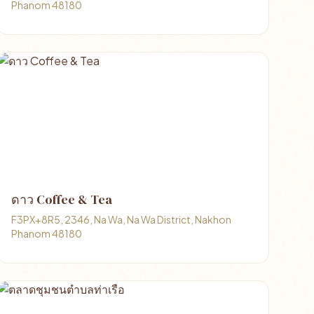
Phanom 48180
ดาว Coffee & Tea
F3PX+8R5, 2346, Na Wa, Na Wa District, Nakhon
Phanom 48180