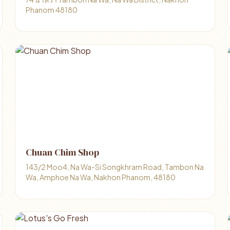
Phanom 48180
Chuan Chim Shop
143/2 Moo4, Na Wa-Si Songkhram Road, Tambon Na
Wa, Amphoe Na Wa, Nakhon Phanom, 48180