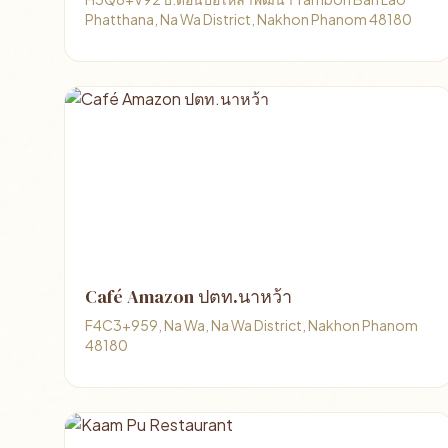
Phatthana, Na Wa District, Nakhon Phanom 48180
Café Amazon ปตท.นาหว้า
F4C3+959, Na Wa, Na Wa District, Nakhon Phanom
48180