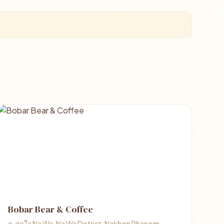
Bobar Bear & Coffee
ถ. สุดใจ Na Wa, Na Wa District, Nakhon Phanom