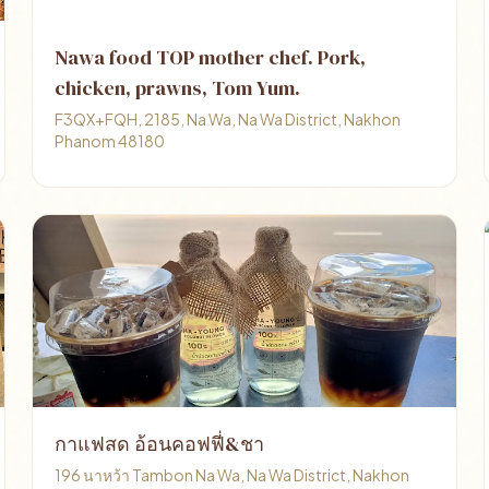
Nawa food TOP mother chef. Pork,
chicken, prawns, Tom Yum.
F3QX+FQH, 2185, Na Wa, Na Wa District, Nakhon
Phanom 48180
กาแฟสด อ้อนคอฟฟี่&ชา
196 นาหว้า Tambon Na Wa, Na Wa District, Nakhon