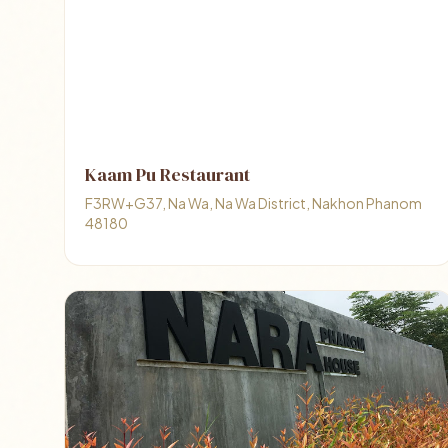
Kaam Pu Restaurant
F3RW+G37, Na Wa, Na Wa District, Nakhon Phanom
48180