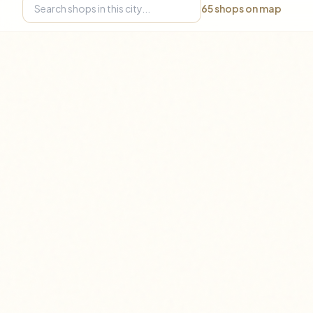
65
shops on map