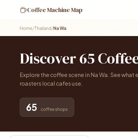
Coffee Machine Map
Home
/
Thailand
/
Na Wa
Discover 65 Coffe
Explore the coffee scene in Na Wa. See what 
roasters local cafes use.
65
coffee shops