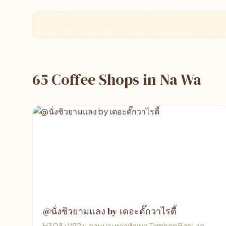
65 Coffee Shops in Na Wa
@นั่งชิวยามแลง by เดอะดั๊กวาไรตี้
H3Q8+V92 บ.ดอนปอ เหล่าพัฒนา Tambon Ban Lao