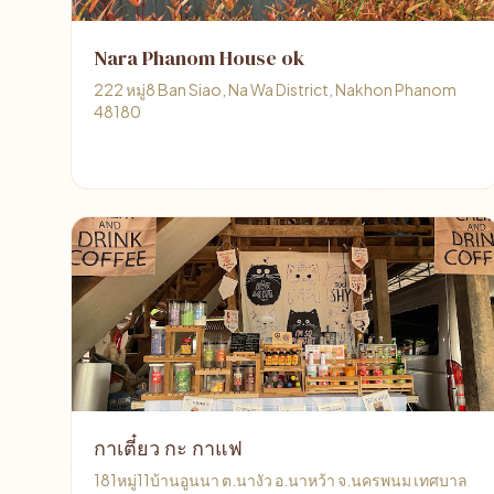
Nara Phanom House ok
222 หมู่8 Ban Siao, Na Wa District, Nakhon Phanom
48180
กาเตี๋ยว กะ กาแฟ
181หมู่11บ้านอูนนา ต.นางัว อ.นาหว้า จ.นครพนม เทศบาล