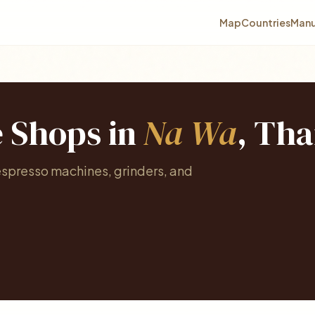
Map
Countries
Manu
e Shops in
Na Wa
, Tha
espresso machines, grinders, and