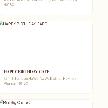
48180
HAPPY BIRTHDAY CAFE
134 11, Tambon Na Wa, Na Wa District, Nakhon
Phanom 48180