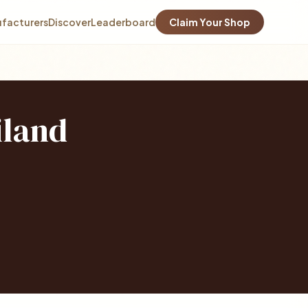
facturers
Discover
Leaderboard
Claim Your Shop
iland