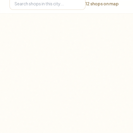
12
shops on map