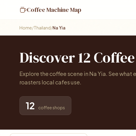
Coffee Machine Map
Home
/
Thailand
/
Na Yia
Discover 12 Coffe
Explore the coffee scene in Na Yia. See what 
roasters local cafes use.
12
coffee shops