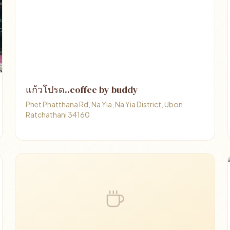
แก้วโปรด..coffee by buddy
Phet Phatthana Rd, Na Yia, Na Yia District, Ubon
Ratchathani 34160