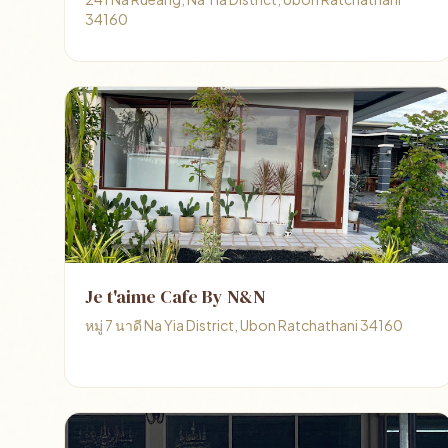
34160
Je t'aime Cafe By N&N
หมู่ 7 นาดี Na Yia District, Ubon Ratchathani 34160