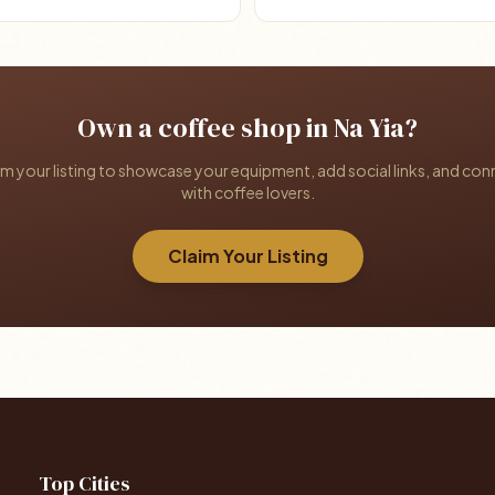
Own a coffee shop in Na Yia?
im your listing to showcase your equipment, add social links, and con
with coffee lovers.
Claim Your Listing
Top Cities