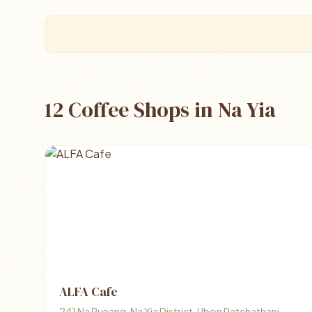
12 Coffee Shops in Na Yia
ALFA Cafe
241 Na Rueang, Na Yia District, Ubon Ratchathani