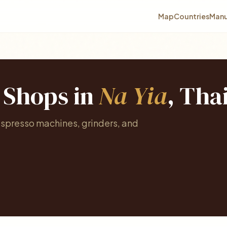
Map
Countries
Manu
e Shops in
Na Yia
, Tha
espresso machines, grinders, and