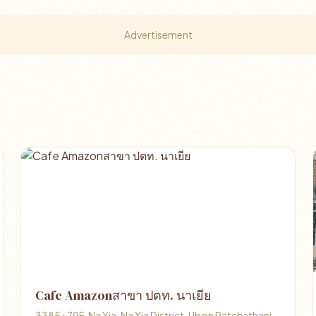
Advertisement
Cafe Amazonสาขา ปตท. นาเยีย
3385+79F, Na Yia, Na Yia District, Ubon Ratchathani