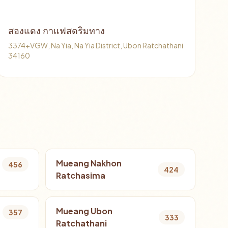
สองแดง กาแฟสดริมทาง
3374+VGW, Na Yia, Na Yia District, Ubon Ratchathani
34160
Mueang Nakhon
456
424
Ratchasima
Mueang Ubon
357
333
Ratchathani