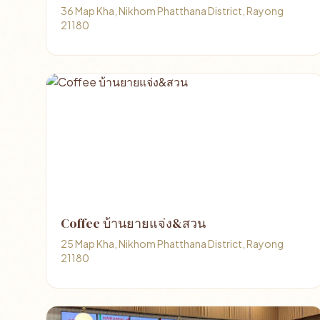
36 Map Kha, Nikhom Phatthana District, Rayong
21180
Coffee บ้านยายแจ่ง&สวน
25 Map Kha, Nikhom Phatthana District, Rayong
21180