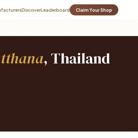
facturers
Discover
Leaderboard
Claim Your Shop
tthana
, Thailand