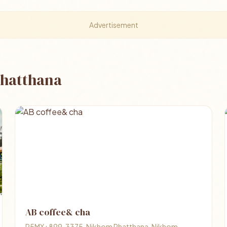
Advertisement
Phatthana
AB coffee& cha
R5MX+899, 3375, Nikhom Phatthana, Nikhom