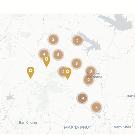
2
3
4
5
8
8
4
2
14
7