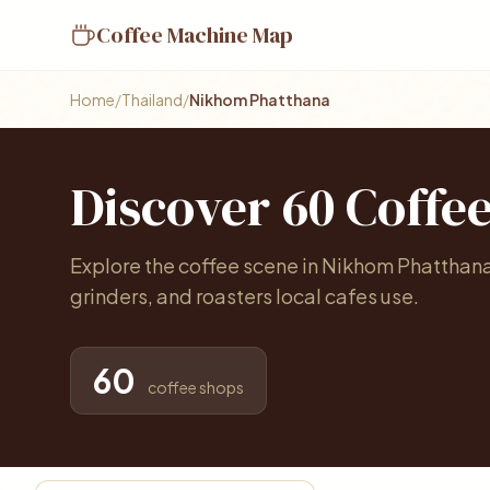
Coffee Machine Map
Home
/
Thailand
/
Nikhom Phatthana
Discover 60 Coffe
Explore the coffee scene in Nikhom Phatthan
grinders, and roasters local cafes use.
60
coffee shops