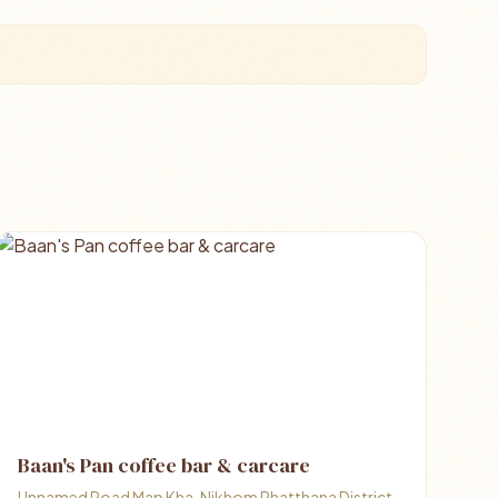
Baan's Pan coffee bar & carcare
Unnamed Road Map Kha, Nikhom Phatthana District,