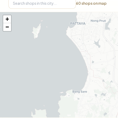
60
shops on map
+
−