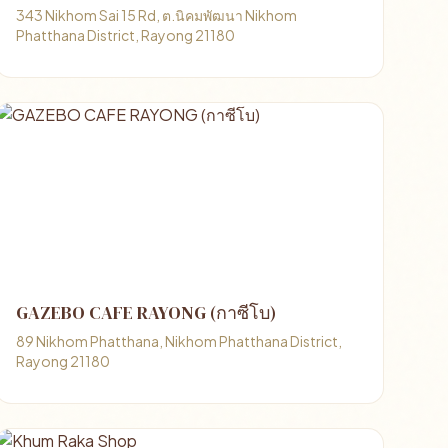
343 Nikhom Sai 15 Rd, ต.นิคมพัฒนา Nikhom
Phatthana District, Rayong 21180
GAZEBO CAFE RAYONG (กาซีโบ)
89 Nikhom Phatthana, Nikhom Phatthana District,
Rayong 21180