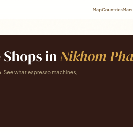
Map
Countries
Manu
e Shops in
Nikhom Pha
a. See what espresso machines,