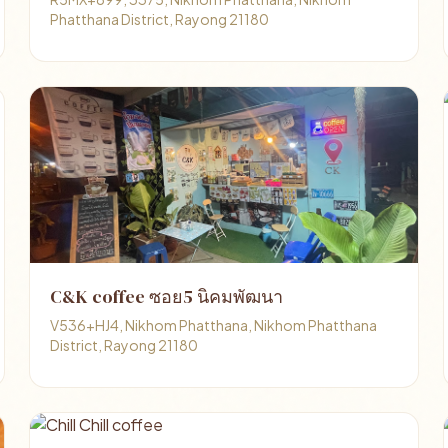
Phatthana District, Rayong 21180
C&K coffee ซอย5 นิคมพัฒนา
V536+HJ4, Nikhom Phatthana, Nikhom Phatthana
District, Rayong 21180