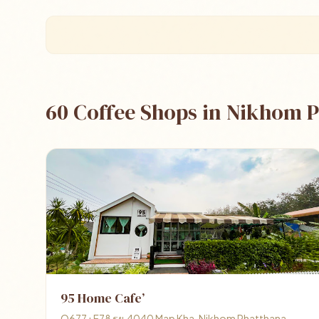
60 Coffee Shops in Nikhom 
95 Home Cafe’
Q677+F78 รย.4040 Map Kha, Nikhom Phatthana