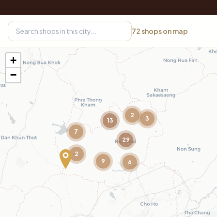
72
shops on map
+
−
2
3
13
7
29
2
9
6