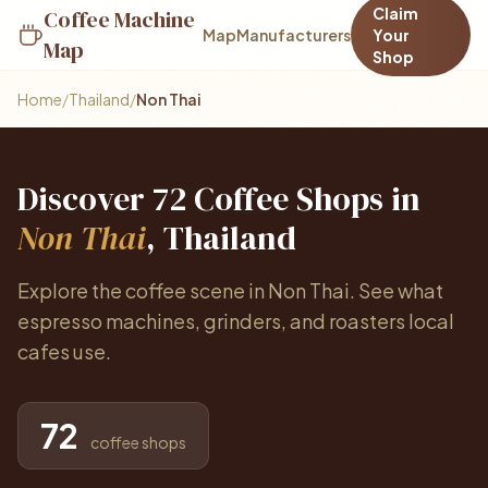
Claim
Coffee Machine
Map
Manufacturers
Your
Map
Shop
Home
/
Thailand
/
Non Thai
Discover 72 Coffee Shops in
Non Thai
, Thailand
Explore the coffee scene in Non Thai. See what
espresso machines, grinders, and roasters local
cafes use.
72
coffee shops