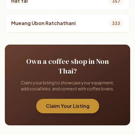
Hat Yai
357
Mueang Ubon Ratchathani
333
Own a coffee shop in Non
Thai?
Claim your listing to showcase your equipment,
add social links, and connect with coffee lovers.
Claim Your Listing