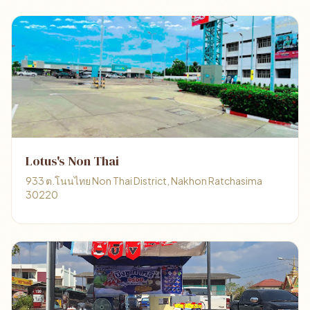
Lotus's Non Thai
933 ต.โนนไทย Non Thai District, Nakhon Ratchasima
30220