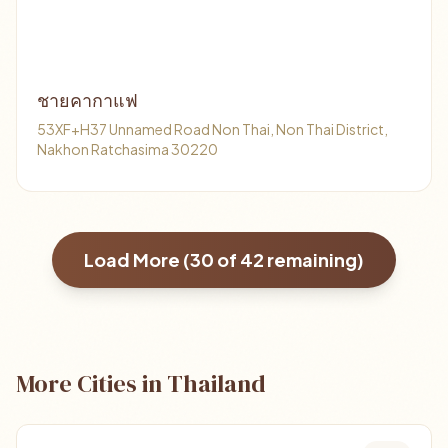
ชายคากาแฟ
53XF+H37 Unnamed Road Non Thai, Non Thai District,
Nakhon Ratchasima 30220
Load More (
30
of
42
remaining)
More Cities in Thailand