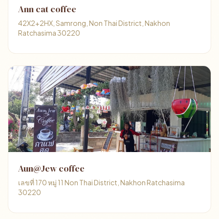
Ann cat coffee
42X2+2HX, Samrong, Non Thai District, Nakhon
Ratchasima 30220
Aun@Jew coffee
เลขที่ 170 หมู่ 11 Non Thai District, Nakhon Ratchasima
30220