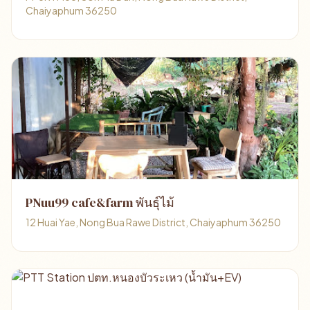
Chaiyaphum 36250
PNuu99 cafe&farm พันธุ์ไม้
12 Huai Yae, Nong Bua Rawe District, Chaiyaphum 36250