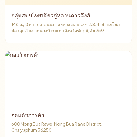
กลุ่มสมุนไพรเจียวกู่หลานดาวดึงส์
148 หมู่ 8 ท่าบอน, ถนนทางหลวงหมายเลข 2354, ตำบลโสก
ปลาดุก อำเภอหนองบัวระเหว จังหวัดชัยภูมิ, 36250
กอแก้วการค้า
600 Nong Bua Rawe, Nong Bua Rawe District,
Chaiyaphum 36250