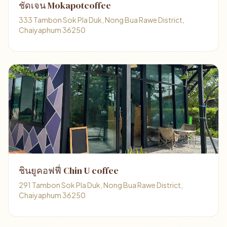
ชัดเจน Mokapotcoffee
333 Tambon Sok Pla Duk, Nong Bua Rawe District,
Chaiyaphum 36250
ชินยูคอฟฟี่ Chin U coffee
291 Tambon Sok Pla Duk, Nong Bua Rawe District,
Chaiyaphum 36250