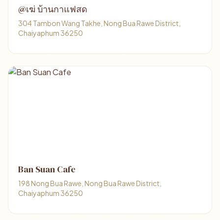
@เฆ่ บ้านกาแฟสด
304 Tambon Wang Takhe, Nong Bua Rawe District,
Chaiyaphum 36250
Ban Suan Cafe
198 Nong Bua Rawe, Nong Bua Rawe District,
Chaiyaphum 36250