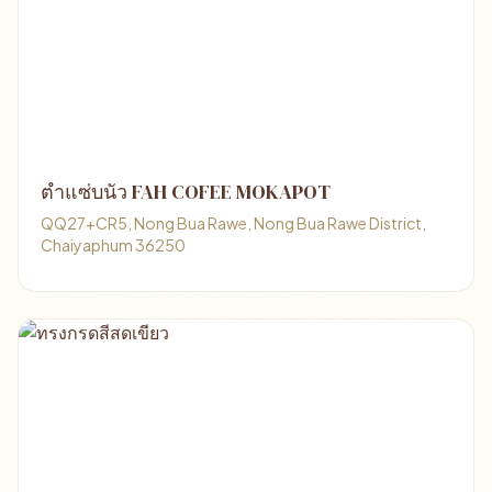
ตำแซ่บนัว FAH COFEE MOKAPOT
QQ27+CR5, Nong Bua Rawe, Nong Bua Rawe District,
Chaiyaphum 36250