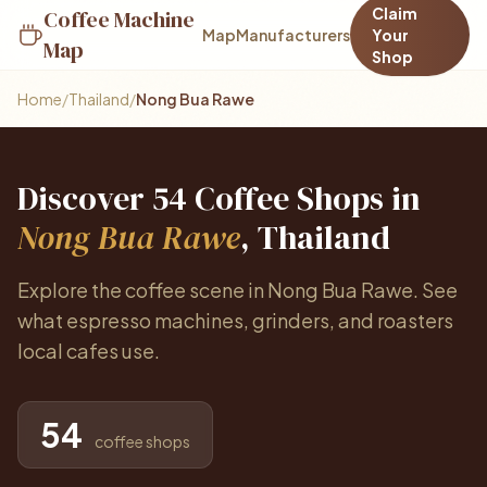
Claim
Coffee Machine
Map
Manufacturers
Your
Map
Shop
Home
/
Thailand
/
Nong Bua Rawe
Discover 54 Coffee Shops in
Nong Bua Rawe
, Thailand
Explore the coffee scene in Nong Bua Rawe. See
what espresso machines, grinders, and roasters
local cafes use.
54
coffee shops