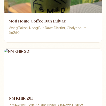
Mod Home Coffee Ban Huiyae
Wang Takhe, Nong Bua Rawe District, Chaiyaphum
36250
NM KHIR 201
PP5R+M85, Sok Pla Duk, Nong Bua Rawe District,