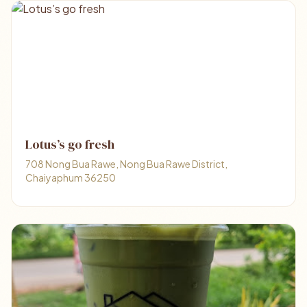
Lotus’s go fresh
708 Nong Bua Rawe, Nong Bua Rawe District,
Chaiyaphum 36250