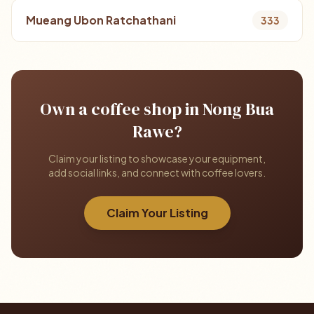
Mueang Ubon Ratchathani
333
Own a coffee shop in Nong Bua
Rawe?
Claim your listing to showcase your equipment,
add social links, and connect with coffee lovers.
Claim Your Listing