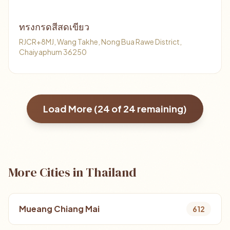
ทรงกรดสีสดเขียว
RJCR+8MJ, Wang Takhe, Nong Bua Rawe District,
Chaiyaphum 36250
Load More (
24
of
24
remaining)
More Cities in Thailand
Mueang Chiang Mai
612