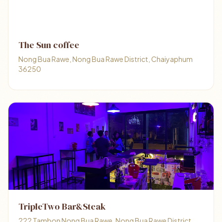
The Sun coffee
Nong Bua Rawe, Nong Bua Rawe District, Chaiyaphum
36250
TripleTwo Bar&Steak
222 Tambon Nong Bua Rawe, Nong Bua Rawe District,