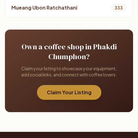
Mueang Ubon Ratchathani
333
Own a coffee shop in Phakdi
Chumphon?
Claim your listing to showcase your equipment,
add social links, and connect with coffee lovers.
Claim Your Listing