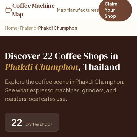
Claim
Coffee Machine
Map
Manufacturers
Your
Map
Shop
Home
/
Thailand
/
Phakdi Chumphon
Discover 22 Coffee Shops in
Phakdi Chumphon
, Thailand
Explore the coffee scene in Phakdi Chumphon.
See what espresso machines, grinders, and
roasters local cafes use.
22
coffee shops