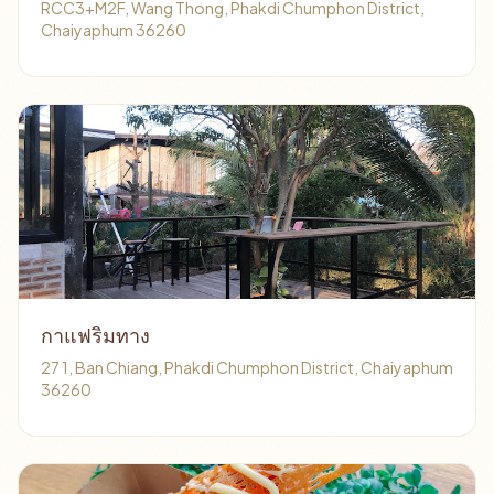
RCC3+M2F, Wang Thong, Phakdi Chumphon District,
Chaiyaphum 36260
กาแฟริมทาง
27 1, Ban Chiang, Phakdi Chumphon District, Chaiyaphum
36260