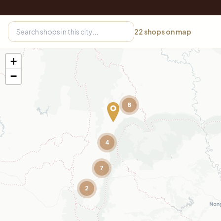
22
shops on map
+
−
8
4
7
2