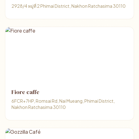
2928/4 หมู่ที่ 2 Phimai District, Nakhon Ratchasima 30110
Fiore caffe
6FCR+7HP, Romsai Rd, Nai Mueang, Phimai District,
Nakhon Ratchasima 30110