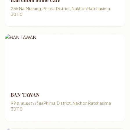
Ban chom home cafe ️
255 Nai Mueang, Phimai District, Nakhon Ratchasima
30110
BAN TAWAN
99 ต.หนองระเวียง Phimai District, Nakhon Ratchasima
30110