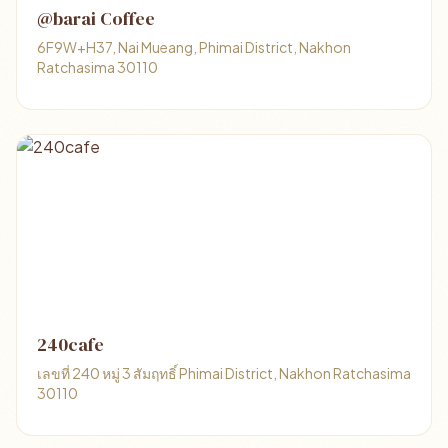
@barai Coffee
6F9W+H37, Nai Mueang, Phimai District, Nakhon
Ratchasima 30110
240cafe
เลขที่ 240 หมู่ 3 สัมฤทธิ์ Phimai District, Nakhon Ratchasima
30110