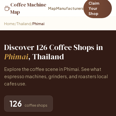
Claim
Coffee Machine
Map
Manufacturers
Your
Map
Shop
Home
/
Thailand
/
Phimai
Discover 126 Coffee Shops in
Phimai
, Thailand
Explore the coffee scene in Phimai. See what
espresso machines, grinders, and roasters local
cafes use.
126
coffee shops