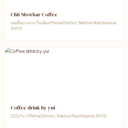
Chit Slowbar Coffee
เลยปั้มบางจาก ในเมือง Phimai District, Nakhon Ratchasima
30110
Coffee drink by yui
223/1 ม.1 Phimai District, Nakhon Ratchasima 30110