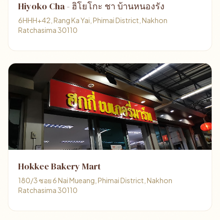
Hiyoko Cha - ฮิโยโกะ ชา บ้านหนองรัง
6HHH+42, Rang Ka Yai, Phimai District, Nakhon
Ratchasima 30110
Hokkee Bakery Mart
180/3 ซอย 6 Nai Mueang, Phimai District, Nakhon
Ratchasima 30110