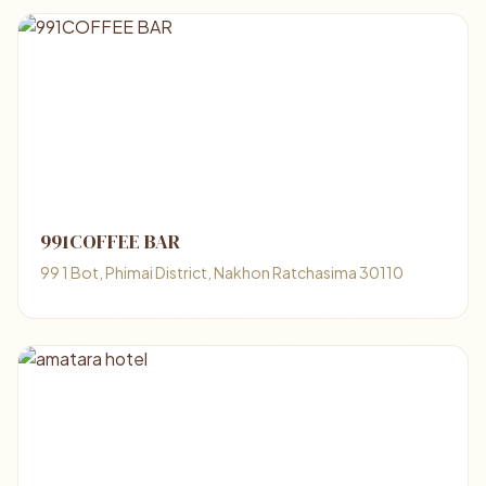
991COFFEE BAR
99 1 Bot, Phimai District, Nakhon Ratchasima 30110