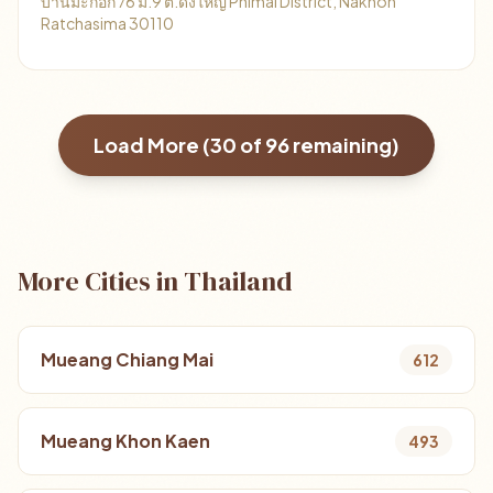
บ้านมะกอก 76 ม.9 ต.ดงใหญ่ Phimai District, Nakhon
Ratchasima 30110
Load More (
30
of
96
remaining)
More Cities in Thailand
Mueang Chiang Mai
612
Mueang Khon Kaen
493