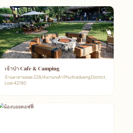
เจ้าป่า Cafe & Camping
บ้านผาสามยอด 328/4 ผานกเค้า Phu Kradueng District,
Loei 42180