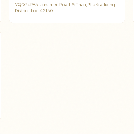
VQQP+PF3, Unnamed Road, Si Than, Phu Kradueng
District, Loei 42180