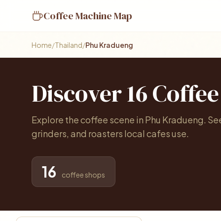
Coffee Machine Map
Home
/
Thailand
/
Phu Kradueng
Discover 16 Coffe
Explore the coffee scene in Phu Kradueng. S
grinders, and roasters local cafes use.
16
coffee shops