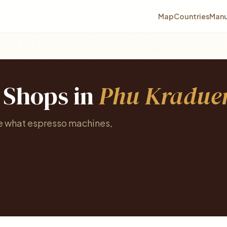
Map
Countries
Manu
e Shops in
Phu Kradue
ee what espresso machines,