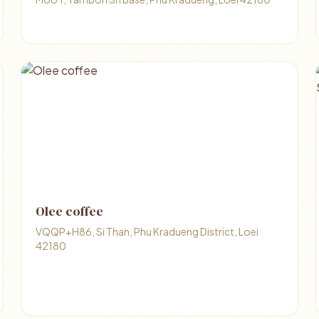
Olee coffee
VQQP+H86, Si Than, Phu Kradueng District, Loei
42180