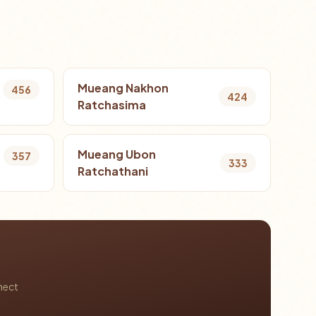
Mueang Nakhon
456
424
Ratchasima
Mueang Ubon
357
333
Ratchathani
nect