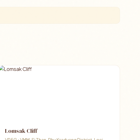
Lomsak Cliff
VP5G+VMM, Si Than, Phu Kradueng District, Loei