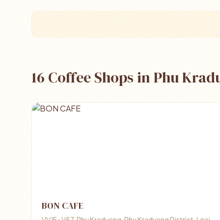
16 Coffee Shops in Phu Kra
BON CAFE
VVJF+V57, Phu Kradueng, Phu Kradueng District, Loei