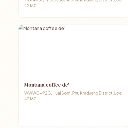
42180
Montana coffee de'
WWWG+92G, Huai Som, Phu Kradueng District, Loei
42180