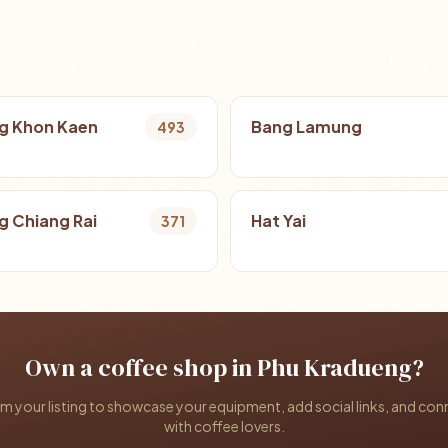
g Khon Kaen
Bang Lamung
493
 Chiang Rai
Hat Yai
371
Own a coffee shop in Phu Kradueng?
im your listing to showcase your equipment, add social links, and con
with coffee lovers.