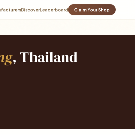
facturers
Discover
Leaderboard
Claim Your Shop
ng
, Thailand