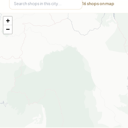
16
shops on map
+
−