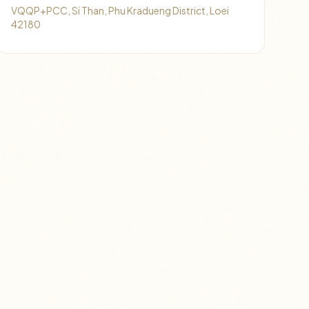
VQQP+PCC, Si Than, Phu Kradueng District, Loei
42180