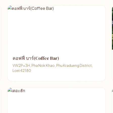
คอฟฟี่ บาร์(Coffee Bar)
VW2P+3H, Pha Nok Khao, Phu Kradueng District,
Loei 42180