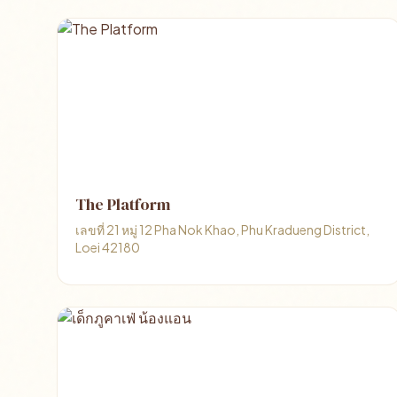
The Platform
เลขที่ 21 หมู่ 12 Pha Nok Khao, Phu Kradueng District,
Loei 42180