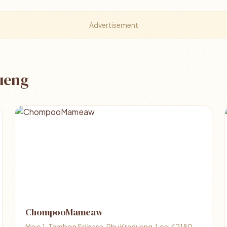
Advertisement
dueng
ChompooMameaw
Moo 1, Tambon Sri base, Phu Kradueng, Loei 42180