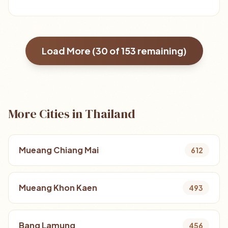
Load More (
30
of
153
remaining)
More Cities in Thailand
Mueang Chiang Mai
612
Mueang Khon Kaen
493
Bang Lamung
456