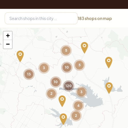
183
shops on map
+
−
5
5
10
3
13
10
120
3
2
4
2