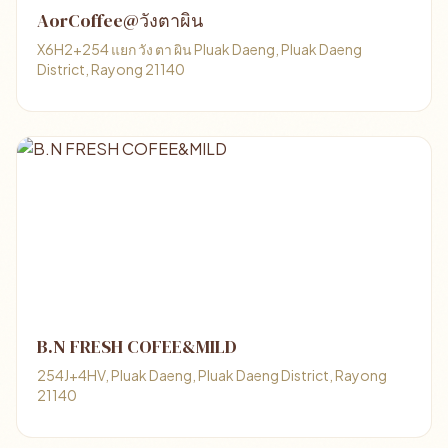
AorCoffee@วังตาผิน
X6H2+254 แยก วัง ตา ผิน Pluak Daeng, Pluak Daeng
District, Rayong 21140
B.N FRESH COFEE&MILD
254J+4HV, Pluak Daeng, Pluak Daeng District, Rayong
21140