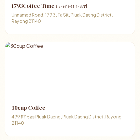
1793Coffee Time เว-ลา-กา-แฟ
Unnamed Road, 179 3, Ta Sit, Pluak Daeng District,
Rayong 21140
30cup Coffee
499 คีรี ซอย Pluak Daeng, Pluak Daeng District, Rayong
21140