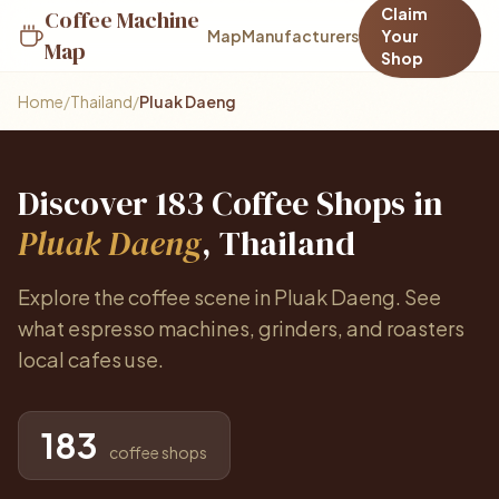
Claim
Coffee Machine
Map
Manufacturers
Your
Map
Shop
Home
/
Thailand
/
Pluak Daeng
Discover 183 Coffee Shops in
Pluak Daeng
, Thailand
Explore the coffee scene in Pluak Daeng. See
what espresso machines, grinders, and roasters
local cafes use.
183
coffee shops