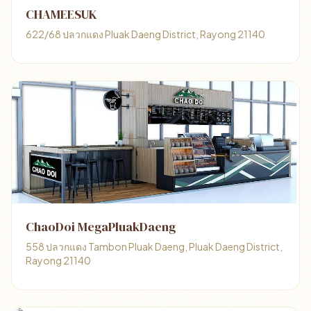
CHAMEESUK
622/68 ปลวกแดง Pluak Daeng District, Rayong 21140
ChaoDoi MegaPluakDaeng
558 ปลวกแดง Tambon Pluak Daeng, Pluak Daeng District,
Rayong 21140