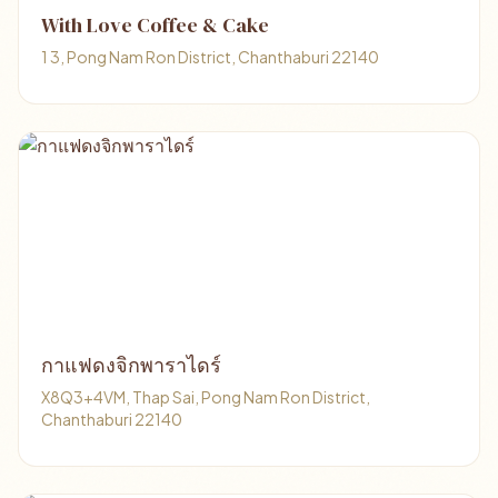
With Love Coffee & Cake
1 3, Pong Nam Ron District, Chanthaburi 22140
กาแฟดงจิกพาราไดร์
X8Q3+4VM, Thap Sai, Pong Nam Ron District,
Chanthaburi 22140