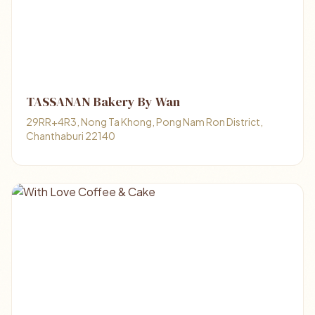
TASSANAN Bakery By Wan
29RR+4R3, Nong Ta Khong, Pong Nam Ron District,
Chanthaburi 22140