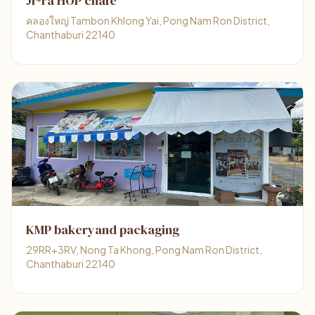
Ji~ra HOP chafe'
คลองใหญ่ Tambon Khlong Yai, Pong Nam Ron District,
Chanthaburi 22140
KMP bakeryand packaging
29RR+3RV, Nong Ta Khong, Pong Nam Ron District,
Chanthaburi 22140