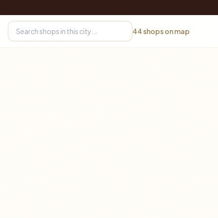
44
shops on map