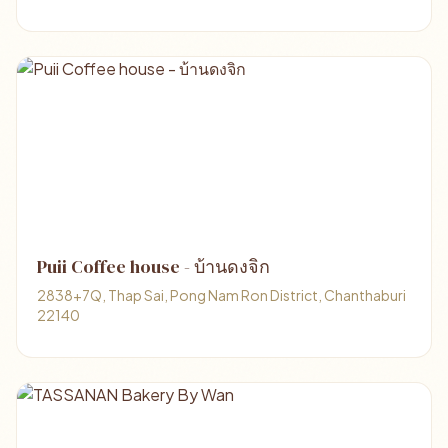
Puii Coffee house - บ้านดงจิก
2838+7Q, Thap Sai, Pong Nam Ron District, Chanthaburi
22140