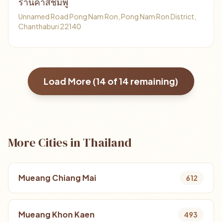
ร้านค้าสีชมพู
Unnamed Road Pong Nam Ron, Pong Nam Ron District,
Chanthaburi 22140
Load More (
14
of
14
remaining)
More Cities in Thailand
Mueang Chiang Mai
612
Mueang Khon Kaen
493