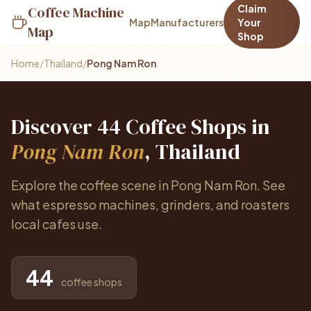
Claim
Coffee Machine
Map
Manufacturers
Your
Map
Shop
Home
/
Thailand
/
Pong Nam Ron
Discover 44 Coffee Shops in
Pong Nam Ron
, Thailand
Explore the coffee scene in Pong Nam Ron. See
what espresso machines, grinders, and roasters
local cafes use.
44
coffee shops