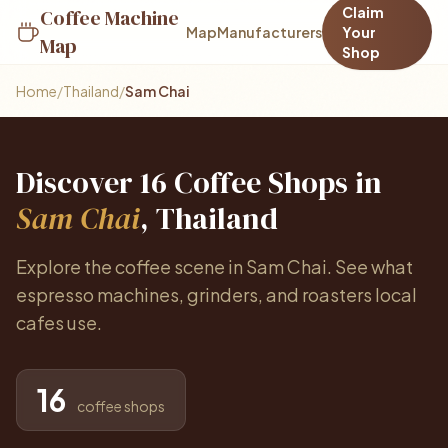
Claim
Coffee Machine
Map
Manufacturers
Your
Map
Shop
Home
/
Thailand
/
Sam Chai
Discover 16 Coffee Shops in
Sam Chai
, Thailand
Explore the coffee scene in Sam Chai. See what
espresso machines, grinders, and roasters local
cafes use.
16
coffee shops