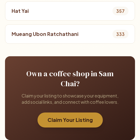
Hat Yai
357
Mueang Ubon Ratchathani
333
Own a coffee shop in Sam
Chai?
Claim your listing to showcase your equipment,
add social links, and connect with coffee lovers.
Claim Your Listing