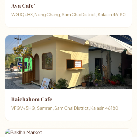
Ava Cafe’
WGJQ+HX, Nong Chang, Sam Chai District, Kalasin 46180
Baichahom Cafe
VFQV+5HQ, Samran, Sam Chai District, Kalasin 46180