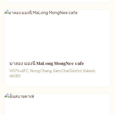
มาลอง มองนี MaLong MongNee cafe
VG7V+6FC, Nong Chang, Sam Chai District, Kalasin
46180