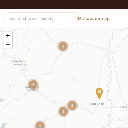
16
shops on map
+
−
3
5
2
2
3