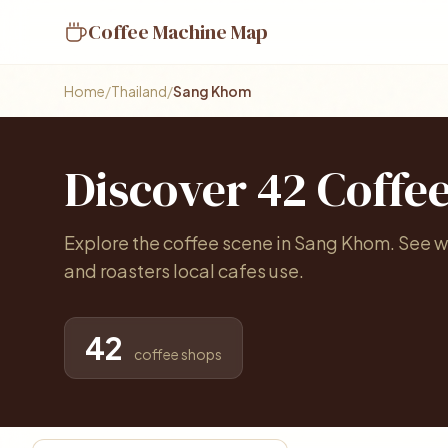
Coffee Machine Map
Home
/
Thailand
/
Sang Khom
Discover 42 Coffe
Explore the coffee scene in Sang Khom. See w
and roasters local cafes use.
42
coffee shops