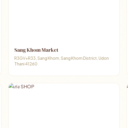
Sang Khom Market
R3GV+R33, Sang Khom, Sang Khom District, Udon
Thani 41260