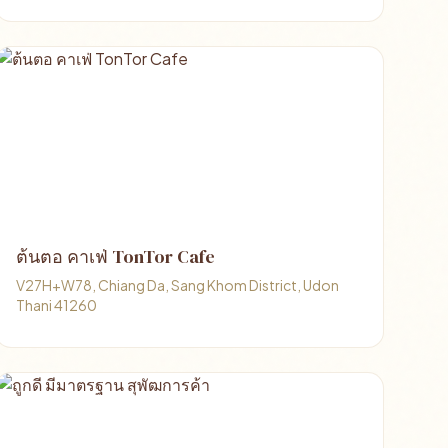
ต้นตอ คาเฟ่ TonTor Cafe
V27H+W78, Chiang Da, Sang Khom District, Udon
Thani 41260