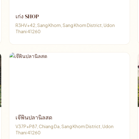
เก่ง SHOP
R3HV+42, Sang Khom, Sang Khom District, Udon
Thani 41260
เจ๊พินปลานิลสด
V37P+P87, Chiang Da, Sang Khom District, Udon
Thani 41260