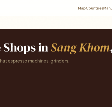
Map
Countries
Manu
e Shops in
Sang Khom
hat espresso machines, grinders,