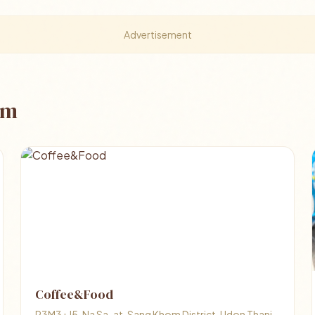
Advertisement
om
Coffee&Food
R3M3+J5, Na Sa-at, Sang Khom District, Udon Thani