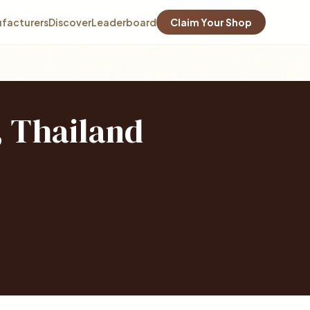
facturers
Discover
Leaderboard
Claim Your Shop
, Thailand