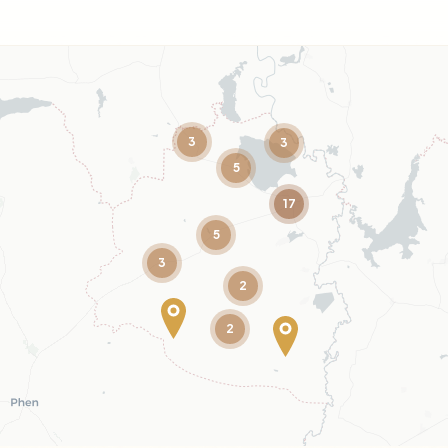
3
3
5
17
5
3
2
2