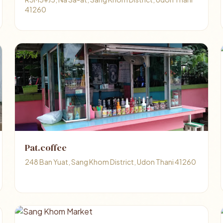
41260
Pat.coffee
248 Ban Yuat, Sang Khom District, Udon Thani 41260