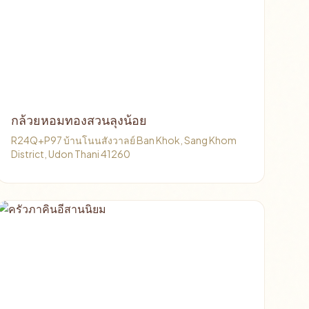
กล้วยหอมทองสวนลุงน้อย
R24Q+P97 บ้านโนนสังวาลย์ Ban Khok, Sang Khom
District, Udon Thani 41260