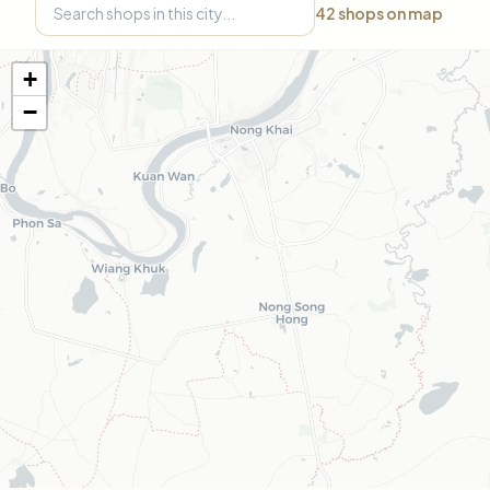
42
shops on map
+
−