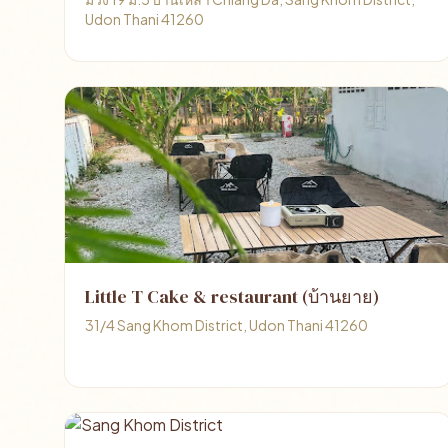
Udon Thani 41260
Little T Cake & restaurant (บ้านยาย)
31/4 Sang Khom District, Udon Thani 41260