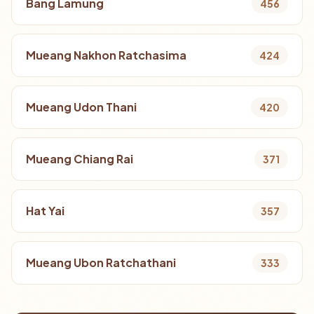
Bang Lamung
456
Mueang Nakhon Ratchasima
424
Mueang Udon Thani
420
Mueang Chiang Rai
371
Hat Yai
357
Mueang Ubon Ratchathani
333