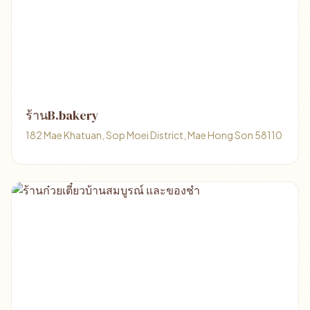
ร้านB.bakery
182 Mae Khatuan, Sop Moei District, Mae Hong Son 58110