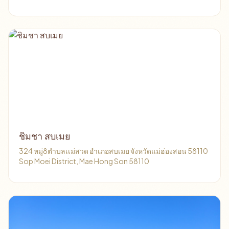
ชิมชา สบเมย
324 หมู่8ตำบลเเม่สวด อำเภอสบเมย จังหวัดแม่ฮ่องสอน 58110
Sop Moei District, Mae Hong Son 58110