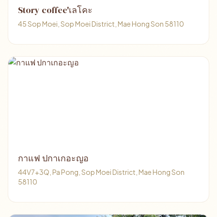
Story coffee'เลโคะ
45 Sop Moei, Sop Moei District, Mae Hong Son 58110
กาแฟ ปกาเกอะญอ
44V7+3Q, Pa Pong, Sop Moei District, Mae Hong Son
58110