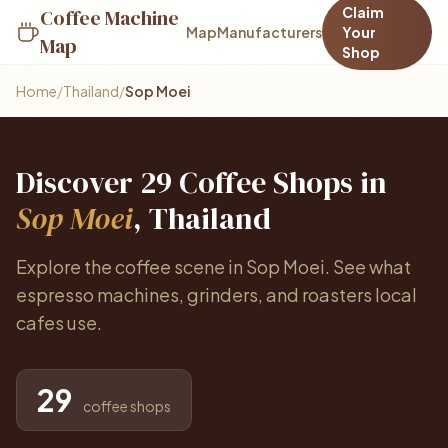
Claim
Coffee Machine
Map
Manufacturers
Your
Map
Shop
Home
/
Thailand
/
Sop Moei
Discover 29 Coffee Shops in
Sop Moei
, Thailand
Explore the coffee scene in Sop Moei. See what
espresso machines, grinders, and roasters local
cafes use.
29
coffee shops