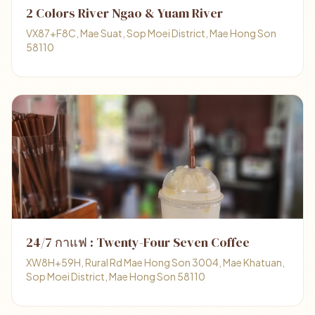
2 Colors River Ngao & Yuam River
VX87+F8C, Mae Suat, Sop Moei District, Mae Hong Son
58110
24/7 กาแฟ : Twenty-Four Seven Coffee
XW8H+59H, Rural Rd Mae Hong Son 3004, Mae Khatuan,
Sop Moei District, Mae Hong Son 58110