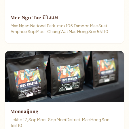
Mee Ngo Tae มีโงแท
Mae Ngao National Park, ถนน 105 Tambon Mae Suat,
Amphoe Sop Moei, Chang Wat Mae Hong Son 58110
Monnaijong
Lekho 17, Sop Moei, Sop Moei District, Mae Hong Son
58110