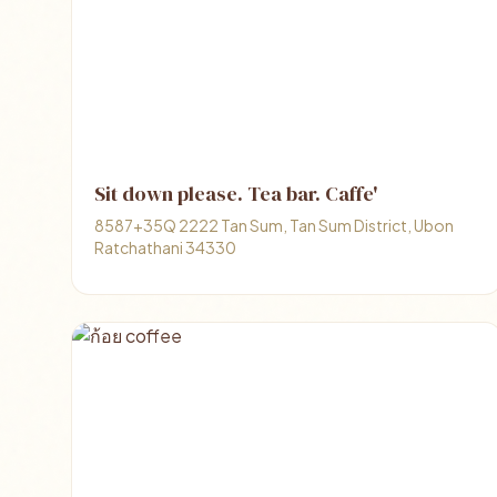
Sit down please. Tea bar. Caffe'
8587+35Q 2222 Tan Sum, Tan Sum District, Ubon
Ratchathani 34330