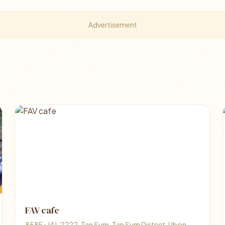
Advertisement
FAV cafe
858F+J4J, 2222, Tan Sum, Tan Sum District, Ubon