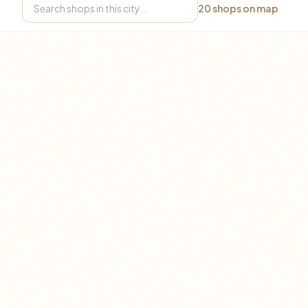
20
shops on map