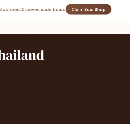
facturers
Discover
Leaderboard
Claim Your Shop
Thailand