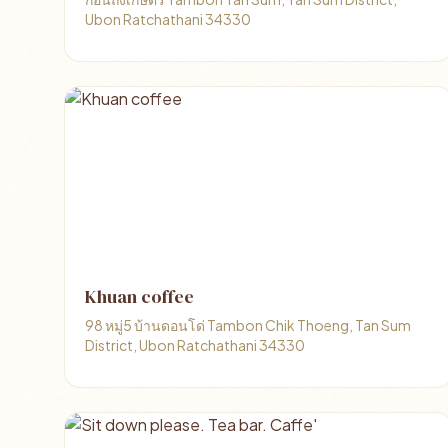
Ubon Ratchathani 34330
Khuan coffee
98 หมู่5 บ้านดอนโด่ Tambon Chik Thoeng, Tan Sum
District, Ubon Ratchathani 34330