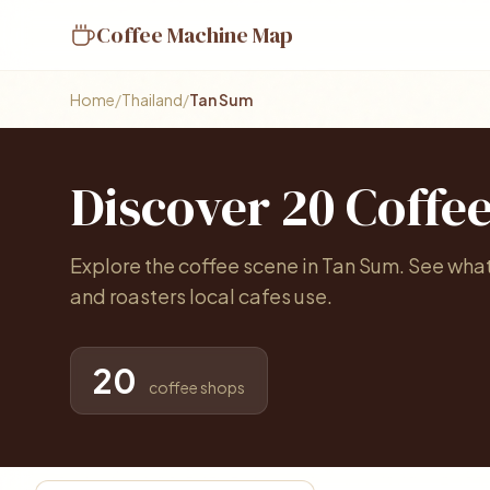
Coffee Machine Map
Home
/
Thailand
/
Tan Sum
Discover 20 Coffe
Explore the coffee scene in Tan Sum. See wha
and roasters local cafes use.
20
coffee shops