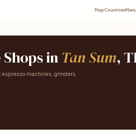
Map
Countries
Manu
e Shops in
Tan Sum
, 
t espresso machines, grinders,