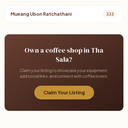
Mueang Ubon Ratchathani
333
Own a coffee shop in Tha
Sala?
Claim your listing to showcase your equipment,
add social links, and connect with coffee lovers.
Claim Your Listing