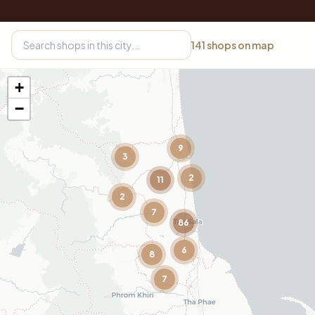
141
shops on map
+
−
9
3
2
11
2
7
86
6
8
7