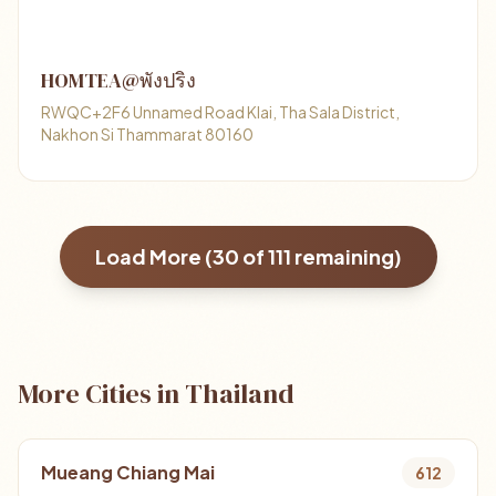
HOMTEA@พังปริง
RWQC+2F6 Unnamed Road Klai, Tha Sala District,
Nakhon Si Thammarat 80160
Load More (
30
of
111
remaining)
More Cities in Thailand
Mueang Chiang Mai
612