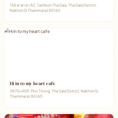
158 ท่าศาลา 82, Tambon Tha Sala, Tha Sala District,
Nakhon Si Thammarat 80160
Hi in to my heart cafe
JW7G+RVP, Pho Thong, Tha Sala District, Nakhon Si
Thammarat 80160