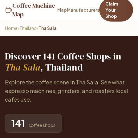
Claim
Coffee Machine
Map
Manufacturers
Your
Map
Shop
Home
/
Thailand
/
Tha Sala
Discover 141 Coffee Shops in
Tha Sala
, Thailand
Explore the coffee scene in Tha Sala. See what
espresso machines, grinders, and roasters local
cafes use.
141
coffee shops