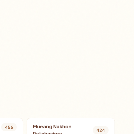
Mueang Nakhon
456
424
Ratchasima