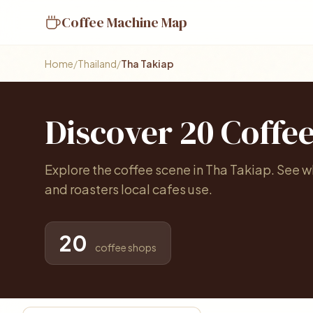
Coffee Machine Map
Home
/
Thailand
/
Tha Takiap
Discover 20 Coffe
Explore the coffee scene in Tha Takiap. See 
and roasters local cafes use.
20
coffee shops