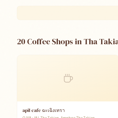
20 Coffee Shops in Tha Taki
apil cafe ฉะเฉิงเทรา
GJX8+J8J, Tha Takiap, Amphoe Tha Takiap,