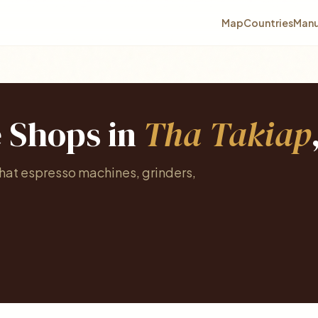
Map
Countries
Manu
e Shops in
Tha Takiap
what espresso machines, grinders,