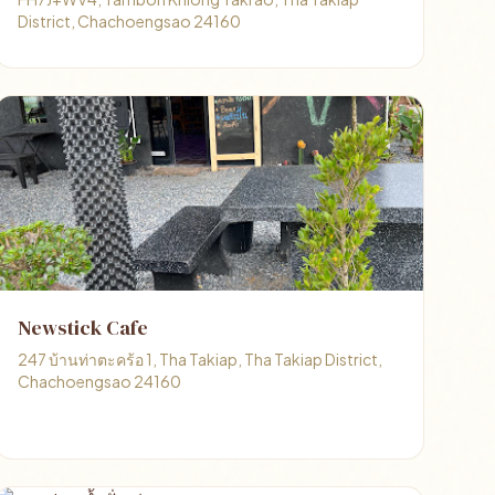
District, Chachoengsao 24160
Newstick Cafe
247 บ้านท่าตะคร้อ 1, Tha Takiap, Tha Takiap District,
Chachoengsao 24160