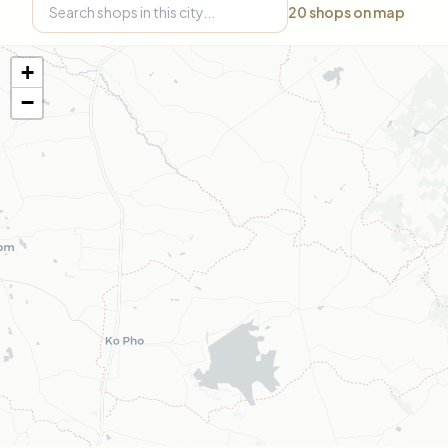
20
shops on map
+
−