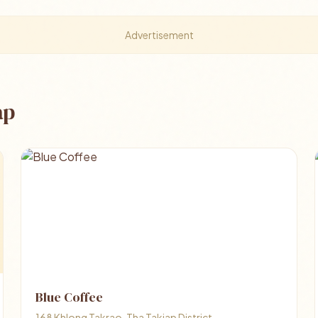
Advertisement
ap
Blue Coffee
168 Khlong Takrao, Tha Takiap District,