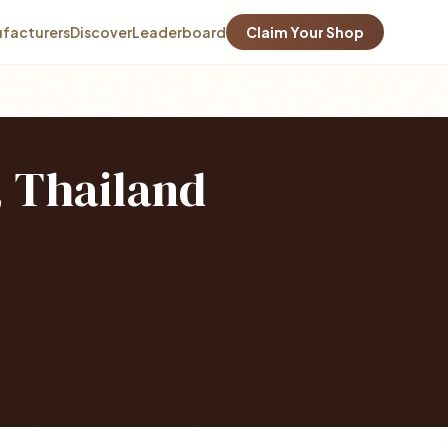
facturers
Discover
Leaderboard
Claim Your Shop
, Thailand