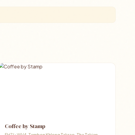
Coffee by Stamp
FH7J+WV4, Tambon Khlong Takrao, Tha Takiap