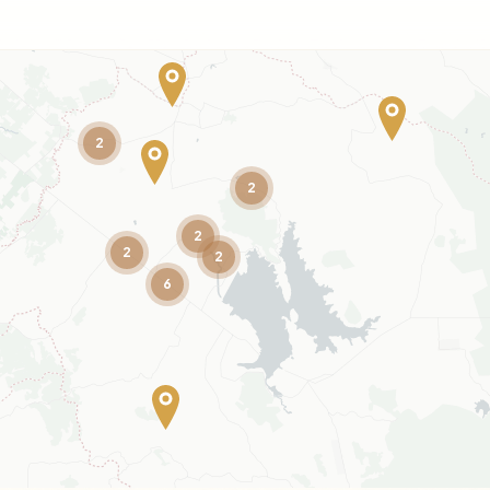
2
2
2
2
2
6