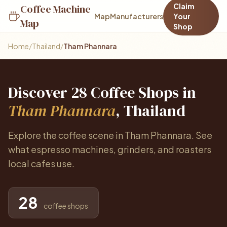
Claim
Coffee Machine
Map
Manufacturers
Your
Map
Shop
Home
/
Thailand
/
Tham Phannara
Discover 28 Coffee Shops in
Tham Phannara
, Thailand
Explore the coffee scene in Tham Phannara. See
what espresso machines, grinders, and roasters
local cafes use.
28
coffee shops