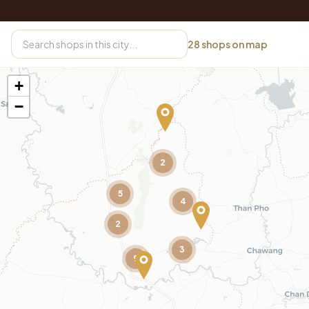
28
shops on map
+
−
2
5
4
2
3
9