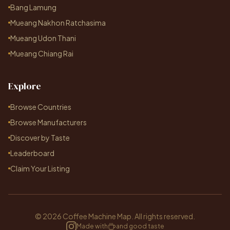
Bang Lamung
Mueang Nakhon Ratchasima
Mueang Udon Thani
Mueang Chiang Rai
Explore
Browse Countries
Browse Manufacturers
Discover by Taste
Leaderboard
Claim Your Listing
© 2026 Coffee Machine Map. All rights reserved.
Made with
and good taste