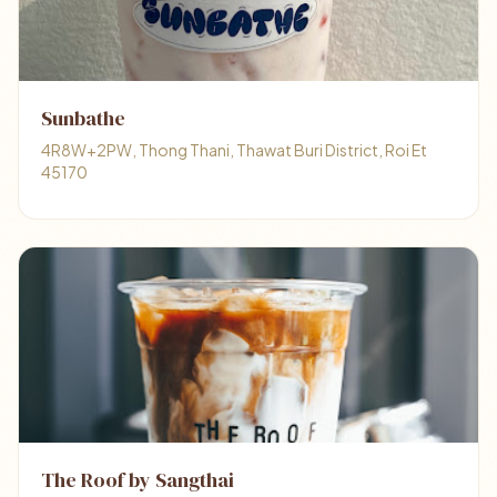
Sunbathe
4R8W+2PW, Thong Thani, Thawat Buri District, Roi Et
45170
The Roof by Sangthai