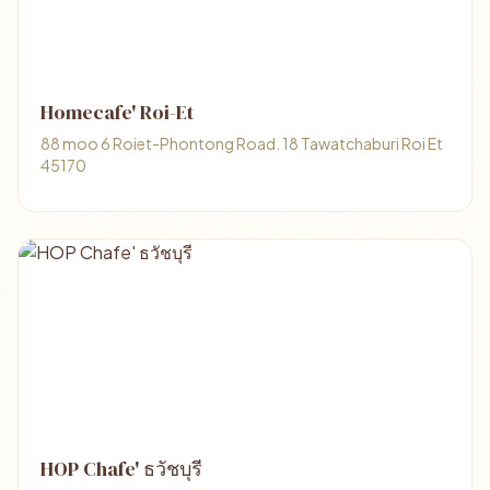
Homecafe' Roi-Et
88 moo 6 Roiet-Phontong Road. 18 Tawatchaburi Roi Et
45170
HOP Chafe' ธวัชบุรี