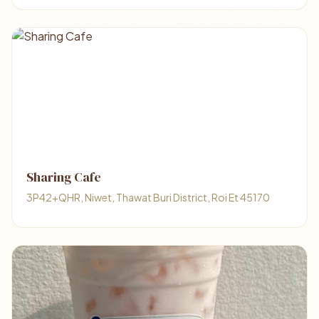
Sharing Cafe
3P42+QHR, Niwet, Thawat Buri District, Roi Et 45170