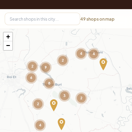
49
shops on map
+
−
4
4
2
2
9
6
8
3
2
2
4