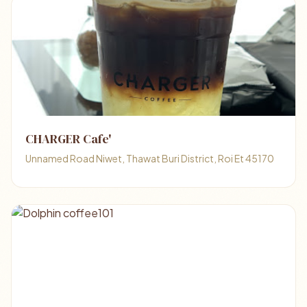
CHARGER Cafe'
Unnamed Road Niwet, Thawat Buri District, Roi Et 45170