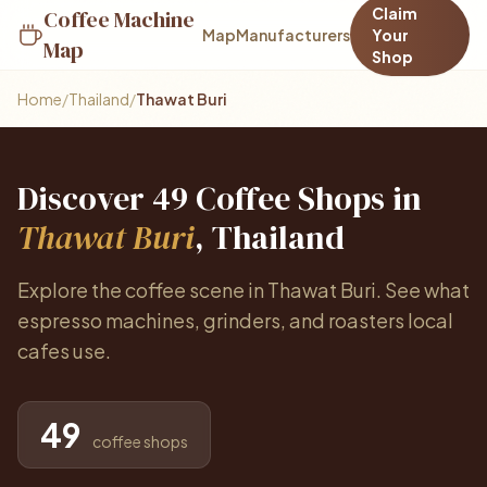
Claim
Coffee Machine
Map
Manufacturers
Your
Map
Shop
Home
/
Thailand
/
Thawat Buri
Discover 49 Coffee Shops in
Thawat Buri
, Thailand
Explore the coffee scene in Thawat Buri. See what
espresso machines, grinders, and roasters local
cafes use.
49
coffee shops