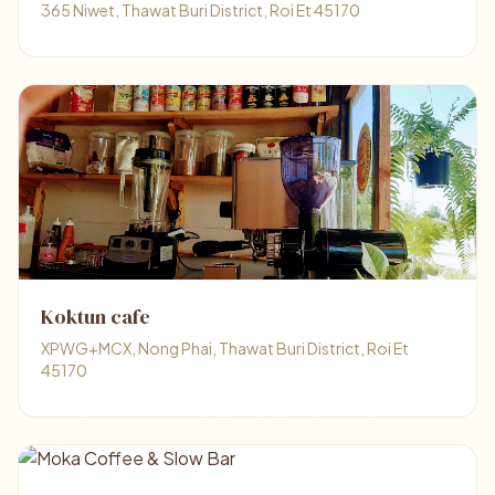
365 Niwet, Thawat Buri District, Roi Et 45170
Koktun cafe
XPWG+MCX, Nong Phai, Thawat Buri District, Roi Et
45170