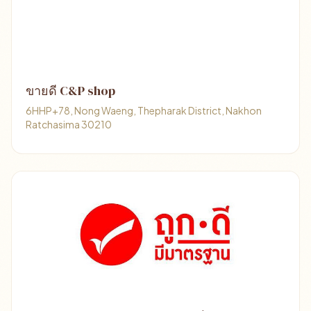
ขายดี C&P shop
6HHP+78, Nong Waeng, Thepharak District, Nakhon
Ratchasima 30210