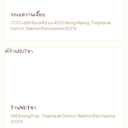
รถเอหวานเจี๊ยบ
7C52+68V Rural Rd นม 4033 Nong Waeng, Thepharak
District, Nakhon Ratchasima 30210
ร้านNUTชา
188 Bueng Prue, Thepharak District, Nakhon Ratchasima
30210