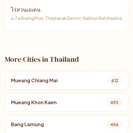
ไร่สวนเอเดน
ม.7 ต Bueng Prue, Thepharak District, Nakhon Ratchasima
More Cities in Thailand
Mueang Chiang Mai
612
Mueang Khon Kaen
493
Bang Lamung
456