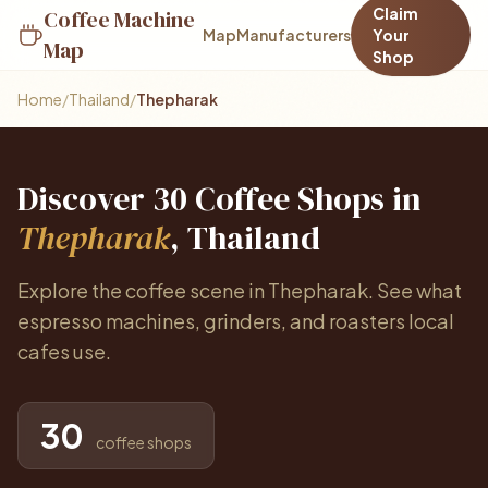
Claim
Coffee Machine
Map
Manufacturers
Your
Map
Shop
Home
/
Thailand
/
Thepharak
Discover 30 Coffee Shops in
Thepharak
, Thailand
Explore the coffee scene in Thepharak. See what
espresso machines, grinders, and roasters local
cafes use.
30
coffee shops