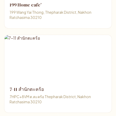
199 Home cafe’
199 Wang Yai Thong, Thepharak District, Nakhon
Ratchasima 30210
7-11 สำนักตะคร้อ
7HPC+8VM ต.ตะคร้อ Thepharak District, Nakhon
Ratchasima 30210