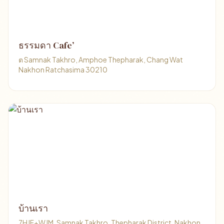
ธรรมดา Cafe’
ต Samnak Takhro, Amphoe Thepharak, Chang Wat
Nakhon Ratchasima 30210
บ้านเรา
7HJF+WJM, Samnak Takhro, Thepharak District, Nakhon