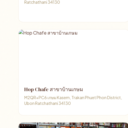
Ratchathani 34130
Hop Chafe สาขาบ้านเกษม
M2QR+PC6 เกษม Kasem, Trakan Phuet Phon District,
Ubon Ratchathani 34130