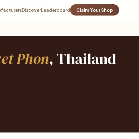
facturers
Discover
Leaderboard
Claim Your Shop
et Phon
, Thailand