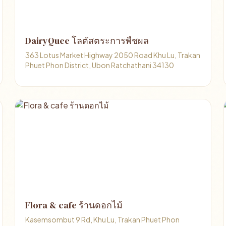
DairyQuee โลตัสตระการพืชผล
363 Lotus Market Highway 2050 Road Khu Lu, Trakan
Phuet Phon District, Ubon Ratchathani 34130
Flora & cafe ร้านดอกไม้
Kasemsombut 9 Rd, Khu Lu, Trakan Phuet Phon