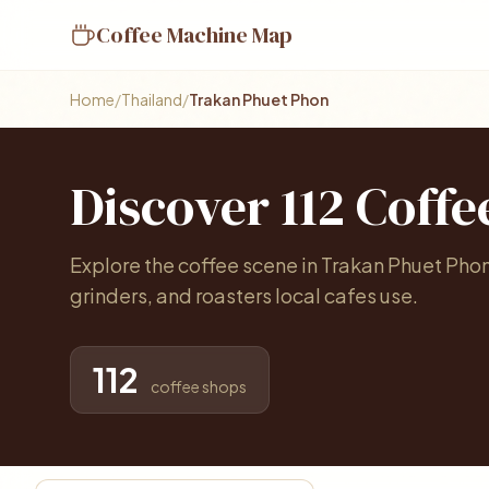
Coffee Machine Map
Home
/
Thailand
/
Trakan Phuet Phon
Discover 112 Coffe
Explore the coffee scene in Trakan Phuet Pho
grinders, and roasters local cafes use.
112
coffee shops