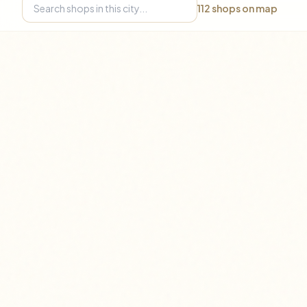
112
shops on map