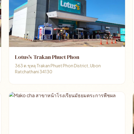
Lotus's Trakan Phuet Phon
363 ต.ขุหลุ Trakan Phuet Phon District, Ubon
Ratchathani 34130