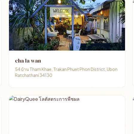
cha la wan
54 บ้าน Tham Khae, Trakan Phuet Phon District, Ubon
Ratchathani 34130