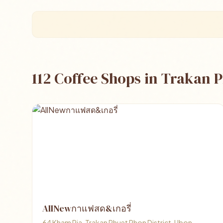
112 Coffee Shops in Trakan 
AllNewกาแฟสด&เกอรี่
64 Kham Pia, Trakan Phuet Phon District, Ubon