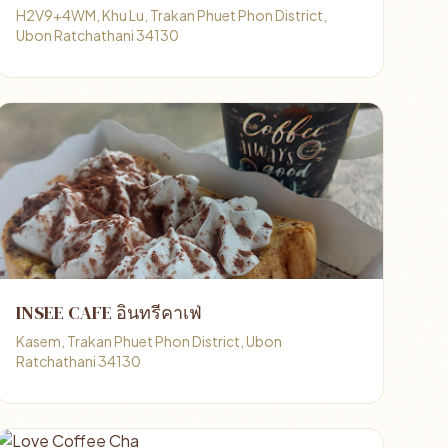
H2V9+4WM, Khu Lu, Trakan Phuet Phon District,
Ubon Ratchathani 34130
INSEE CAFE อินทรีคาเฟ่
Kasem, Trakan Phuet Phon District, Ubon
Ratchathani 34130