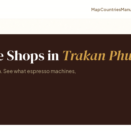
Map
Countries
Manu
e Shops in
Trakan Phu
n. See what espresso machines,