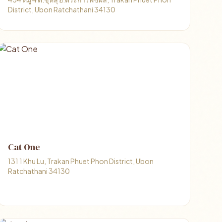
District, Ubon Ratchathani 34130
Cat One
131 1 Khu Lu, Trakan Phuet Phon District, Ubon
Ratchathani 34130