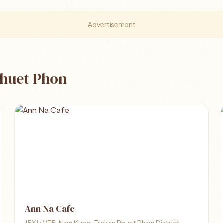
Advertisement
Phuet Phon
Ann Na Cafe
J5XJ+VF5, Non Kung, Trakan Phuet Phon District,