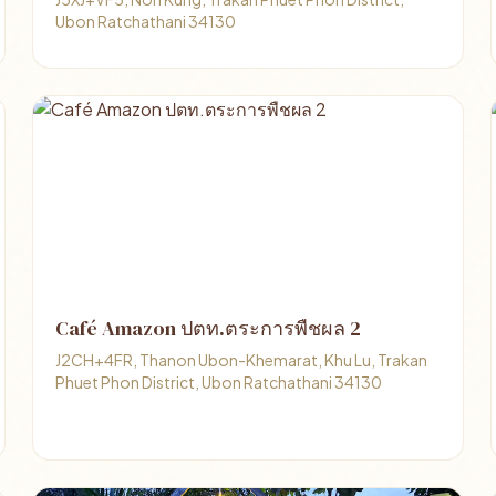
Ubon Ratchathani 34130
Café Amazon ปตท.ตระการพืชผล 2
J2CH+4FR, Thanon Ubon-Khemarat, Khu Lu, Trakan
Phuet Phon District, Ubon Ratchathani 34130