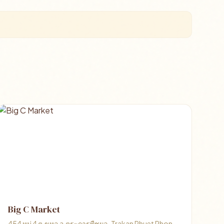
Big C Market
454 หมู่ 4 ต.ขุหลุ อ.ตระการพืชผล, Trakan Phuet Phon