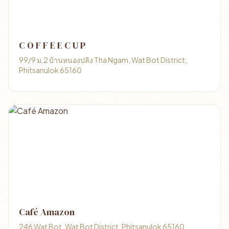
C O F F E E C U P
99/9 ม.2 บ้านหนองปลิง Tha Ngam, Wat Bot District,
Phitsanulok 65160
Café Amazon
246 Wat Bot, Wat Bot District, Phitsanulok 65160