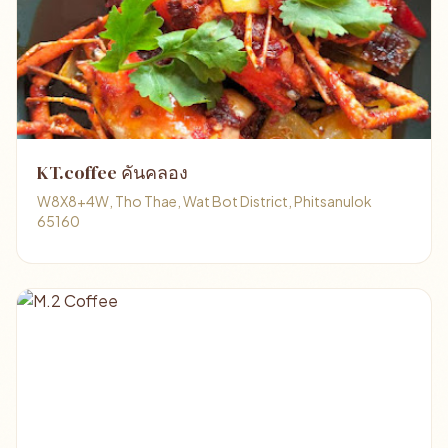
KT.coffee คันคลอง
W8X8+4W, Tho Thae, Wat Bot District, Phitsanulok
65160