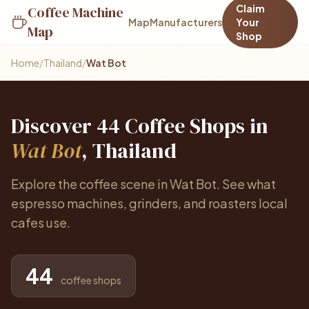
Claim
Coffee Machine
Map
Manufacturers
Your
Map
Shop
Home
/
Thailand
/
Wat Bot
Discover 44 Coffee Shops in
Wat Bot
, Thailand
Explore the coffee scene in Wat Bot. See what
espresso machines, grinders, and roasters local
cafes use.
44
coffee shops