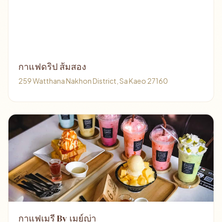
กาแฟดริป ส้มสอง
259 Watthana Nakhon District, Sa Kaeo 27160
กาแฟเมรี By เมย์ญ่า