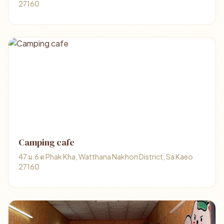
27160
Camping cafe
47 ม.6 ต Phak Kha, Watthana Nakhon District, Sa Kaeo
27160