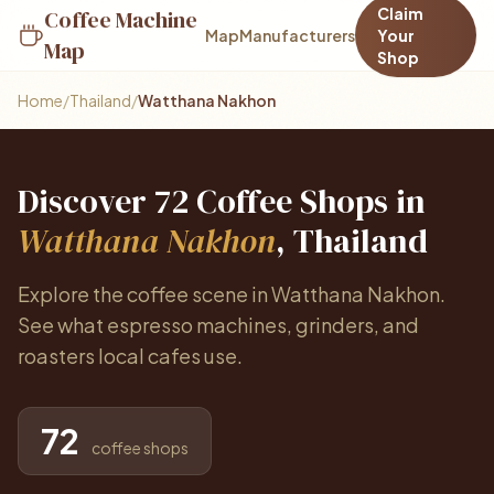
Claim
Coffee Machine
Map
Manufacturers
Your
Map
Shop
Home
/
Thailand
/
Watthana Nakhon
Discover 72 Coffee Shops in
Watthana Nakhon
, Thailand
Explore the coffee scene in Watthana Nakhon.
See what espresso machines, grinders, and
roasters local cafes use.
72
coffee shops