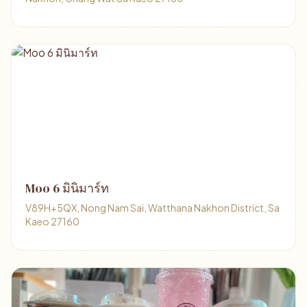
Moo 6 มินิมาร์ท
V89H+5QX, Nong Nam Sai, Watthana Nakhon District, Sa
Kaeo 27160