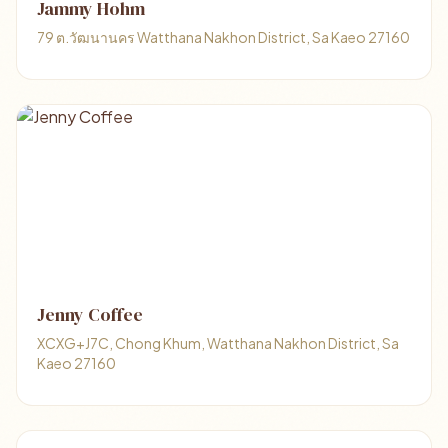
Jammy Hohm
79 ต.วัฒนานคร Watthana Nakhon District, Sa Kaeo 27160
Jenny Coffee
XCXG+J7C, Chong Khum, Watthana Nakhon District, Sa
Kaeo 27160