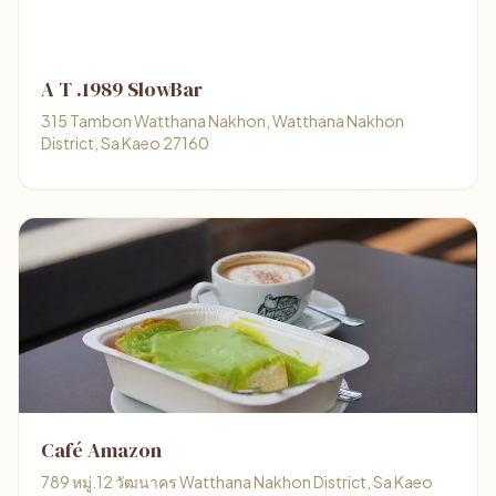
A T .1989 SlowBar
315 Tambon Watthana Nakhon, Watthana Nakhon
District, Sa Kaeo 27160
Café Amazon
789 หมู่.12 วัฒนาคร Watthana Nakhon District, Sa Kaeo