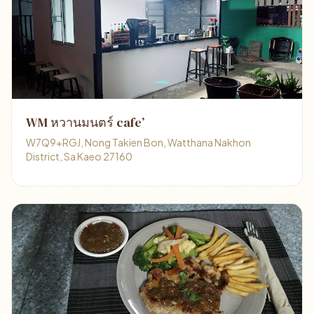
WM หวานมนตร์ cafe’
W7Q9+RGJ, Nong Takien Bon, Watthana Nakhon
District, Sa Kaeo 27160