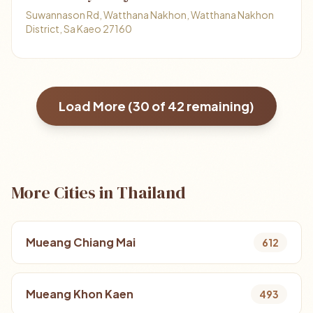
Suwannason Rd, Watthana Nakhon, Watthana Nakhon
District, Sa Kaeo 27160
Load More (
30
of
42
remaining)
More Cities in Thailand
Mueang Chiang Mai
612
Mueang Khon Kaen
493