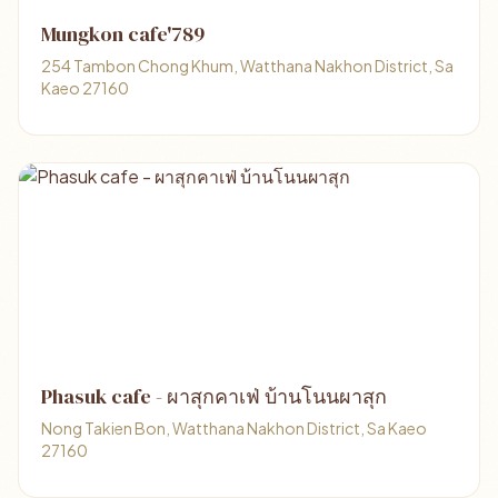
Mungkon cafe'789
254 Tambon Chong Khum, Watthana Nakhon District, Sa
Kaeo 27160
Phasuk cafe - ผาสุกคาเฟ่ บ้านโนนผาสุก
Nong Takien Bon, Watthana Nakhon District, Sa Kaeo
27160