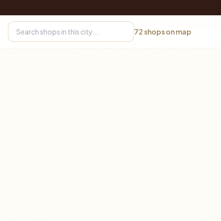
72
shops on map