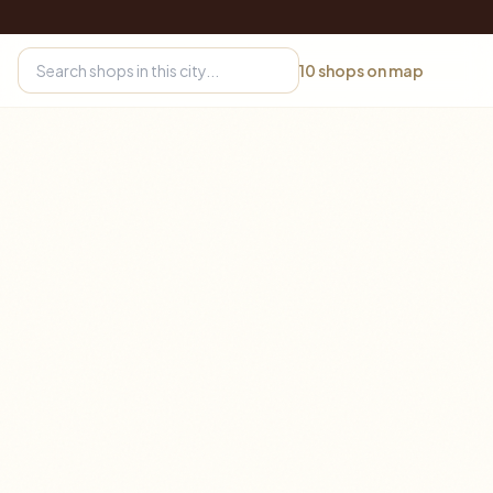
10
shops on map