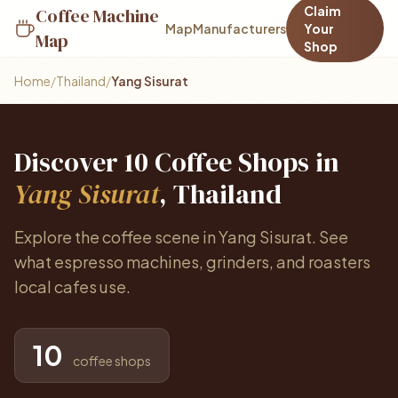
Claim
Coffee Machine
Map
Manufacturers
Your
Map
Shop
Home
/
Thailand
/
Yang Sisurat
Discover 10 Coffee Shops in
Yang Sisurat
, Thailand
Explore the coffee scene in Yang Sisurat. See
what espresso machines, grinders, and roasters
local cafes use.
10
coffee shops