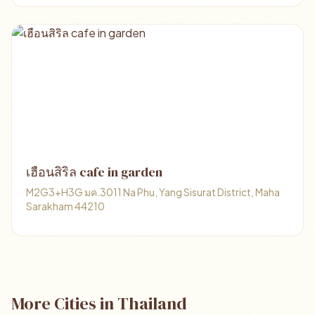
เฮือนสิริล cafe in garden
M2G3+H3G มค.3011 Na Phu, Yang Sisurat District, Maha
Sarakham 44210
More Cities in Thailand